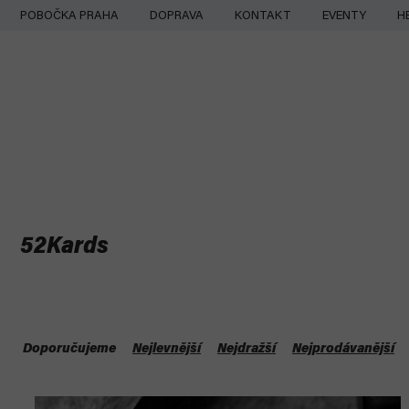
Přejít
POBOČKA PRAHA
DOPRAVA
KONTAKT
EVENTY
H
na
obsah
52Kards
Ř
a
Doporučujeme
Nejlevnější
Nejdražší
Nejprodávanější
z
V
e