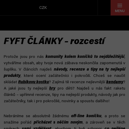
Přejít
na
CZK
obsah
FYFT ČLÁNKY – rozcestí
Protože jsou pro nás
komunity kolem koníčků to nejdůležitější
,
vytváříme obsah, aby tvoje nová zábava neskončila zapomenutá v
šuplíku. V článcích najdeš
návody, recenze a tipy na ty nejlepší
produkty
, které ocení začátečníci i pokročilí. Chceš se naučit
skládat
Rubikovu kostku
? Zajímá tě recenze nejlevnější
kendamy
?
A jaké jsou ty nejlepší
hry
pro děti?
Najdeš u nás fakt raketu
článků – upřímné recenze, tipy na nejlepší produkty, návody jak pro
začátečníky, tak i pro pokročilé, novinky a spoustu dalšího!
Nebráníme se absolutně žádnému
off-line koníčku
, a proto se
snažíme pořád
přicházet s něčím novým
, a zároveň se v těch