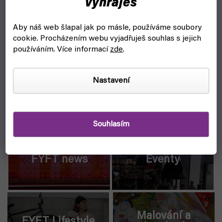
vyhraješ
Aby náš web šlapal jak po másle, používáme soubory
Magic: The
Juggling
cookie.
Procházením webu vyjadřuješ souhlas s jejich
gathering
používáním. Více informací
zde
.
Nastavení
Yoyo
Skill toys
Souhlasím
FYFT news
Eventy
Malování a
FYFT Lifestyle