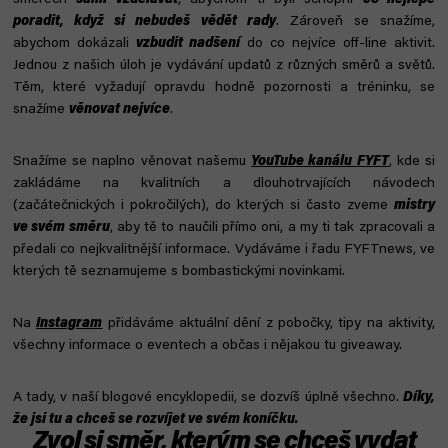
směrech
sami vzdělávat
, abychom ti byli schopni
co nejlépe
poradit, když si nebudeš vědět rady
. Zároveň se snažíme,
abychom dokázali
vzbudit nadšení
do co nejvíce off-line aktivit.
Jednou z našich úloh je vydávání updatů z různých směrů a světů.
Těm, které vyžadují opravdu hodně pozornosti a tréninku, se
snažíme
věnovat nejvíce
.
Snažíme se naplno věnovat našemu
YouTube kanálu FYFT
, kde si
zakládáme na kvalitních a dlouhotrvajících návodech
(začátečnických i pokročilých), do kterých si často zveme
mistry
ve svém směru
, aby tě to naučili přímo oni, a my ti tak zpracovali a
předali co nejkvalitnější informace. Vydáváme i řadu FYFTnews, ve
kterých tě seznamujeme s bombastickými novinkami.
Na
Instagram
přidáváme aktuální dění z pobočky, tipy na aktivity,
všechny informace o eventech a občas i nějakou tu giveaway.
A tady, v naší blogové encyklopedii, se dozvíš úplně všechno.
Díky,
že jsi tu a chceš se rozvíjet ve svém koníčku.
Zvol si směr, kterým se chceš vydat