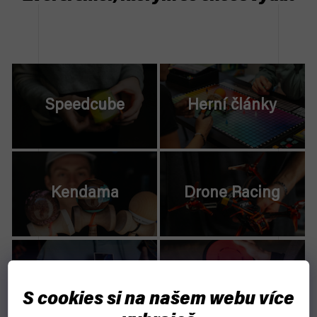
Speedcube
Herní články
Kendama
Drone Racing
Cardistry a
Discgolf
kouzlení
S cookies si na našem webu více