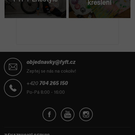
kreslení
Z
á
objednavky@fyft.cz
p
Zeptej se nás na cokoliv!
a
t
+420
704 265 150
í
Po-Pá 8:00 - 16:00