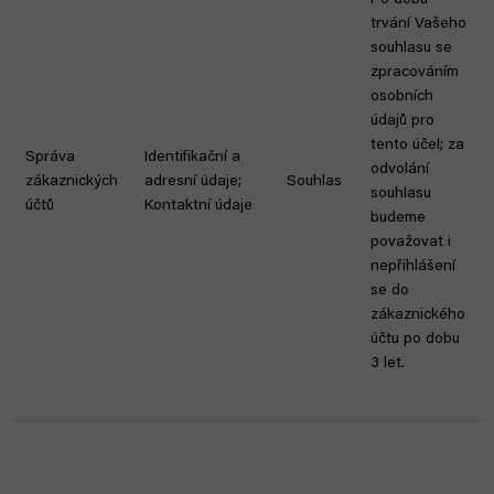
Po dobu
trvání Vašeho
souhlasu se
zpracováním
osobních
údajů pro
tento účel; za
Správa
Identifikační a
odvolání
zákaznických
adresní údaje;
Souhlas
souhlasu
účtů
Kontaktní údaje
budeme
považovat i
nepřihlášení
se do
zákaznického
účtu po dobu
3 let.