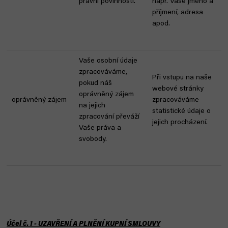
právní povinnosti.
např. Vaše jméno a
příjmení, adresa
apod.
Vaše osobní údaje
zpracováváme,
Při vstupu na naše
pokud náš
webové stránky
oprávněný zájem
oprávněný zájem
zpracováváme
na jejich
statistické údaje o
zpracování převáží
jejich procházení.
Vaše práva a
svobody.
Účel č. 1 - UZAVŘENÍ A PLNĚNÍ KUPNÍ SMLOUVY