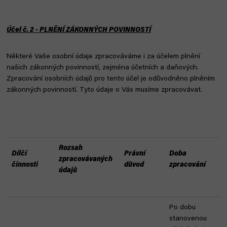
Účel č. 2 - PLNĚNÍ ZÁKONNÝCH POVINNOSTÍ
Některé Vaše osobní údaje zpracováváme i za účelem plnění
našich zákonných povinností, zejména účetních a daňových.
Zpracování osobních údajů pro tento účel je odůvodněno plněním
zákonných povinností. Tyto údaje o Vás musíme zpracovávat.
Rozsah
Dílčí
Právní
Doba
zpracovávaných
činnosti
důvod
zpracování
údajů
Po dobu
stanovenou