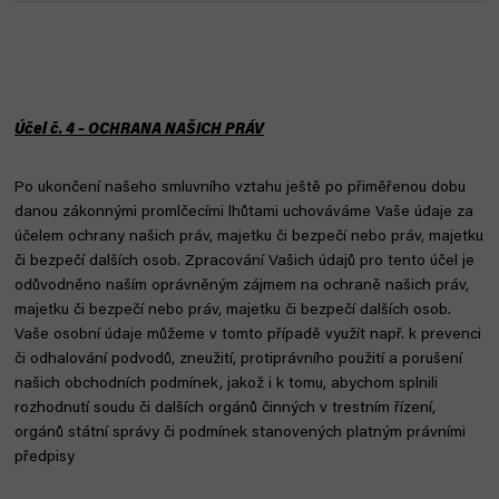
Účel č. 4 – OCHRANA NAŠICH PRÁV
Po ukončení našeho smluvního vztahu ještě po přiměřenou dobu
danou zákonnými promlčecími lhůtami uchováváme Vaše údaje za
účelem ochrany našich práv, majetku či bezpečí nebo práv, majetku
či bezpečí dalších osob. Zpracování Vašich údajů pro tento účel je
odůvodněno naším oprávněným zájmem na ochraně našich práv,
majetku či bezpečí nebo práv, majetku či bezpečí dalších osob.
Vaše osobní údaje můžeme v tomto případě využít např. k prevenci
či odhalování podvodů, zneužití, protiprávního použití a porušení
našich obchodních podmínek, jakož i k tomu, abychom splnili
rozhodnutí soudu či dalších orgánů činných v trestním řízení,
orgánů státní správy či podmínek stanovených platným právními
předpisy