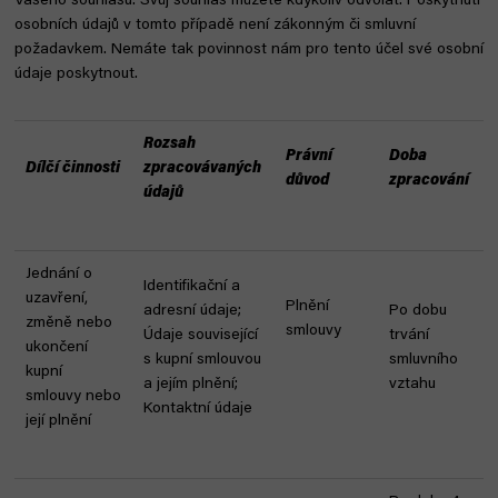
Vašeho souhlasu. Svůj souhlas můžete kdykoliv odvolat. Poskytnutí
osobních údajů v tomto případě není zákonným či smluvní
požadavkem. Nemáte tak povinnost nám pro tento účel své osobní
údaje poskytnout.
Rozsah
Právní
Doba
Dílčí činnosti
zpracovávaných
důvod
zpracování
údajů
Jednání o
Identifikační a
uzavření,
Plnění
adresní údaje;
Po dobu
změně nebo
smlouvy
Údaje související
trvání
ukončení
s kupní smlouvou
smluvního
kupní
a jejím plnění;
vztahu
smlouvy nebo
Kontaktní údaje
její plnění