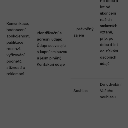
Po dobu 4
let od
ukončení
našich
Komunikace,
smluvních
Oprávněný
hodnocení
vztahů,
Identifikační a
zájem
spokojenosti,
příp. po
adresní údaje;
publikace
dobu 4 let
Údaje související
recenzí,
od získání
s kupní smlouvou
vyřizování
osobních
a jejím plnění;
podnětů,
údajů
Kontaktní údaje
stížností a
reklamací
Do odvolání
Souhlas
Vašeho
souhlasu