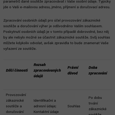
parametrů dané soutěže zpracovávat i Vaše osobní údaje. Typicky
jde o Vaši e-mailovou adresu, jméno, příjmení a doručovací adresu.
Zpracování osobních údajů pro účel provozování zákaznické
soutěže a doručování výher je odůvodněno Vaším souhlasem.
Poskytnutí osobních údajů je v tomto případě dobrovolné, bez něj
by ale nebylo možné se účastnit zákaznické soutěže. Svůj souhlas
můžete kdykoliv odvolat, avšak zpravidla to bude znamenat Vaše
vyřazení ze soutěže.
Rozsah
Právní
Doba
Dílčí činnosti
zpracovávaných
důvod
zpracování
údajů
Provozování
Po dobu
zákaznické
Identifikační a
trvání
soutěže a
adresní údaje;
Souhlas
zákaznické
doručování
Kontaktní údaje