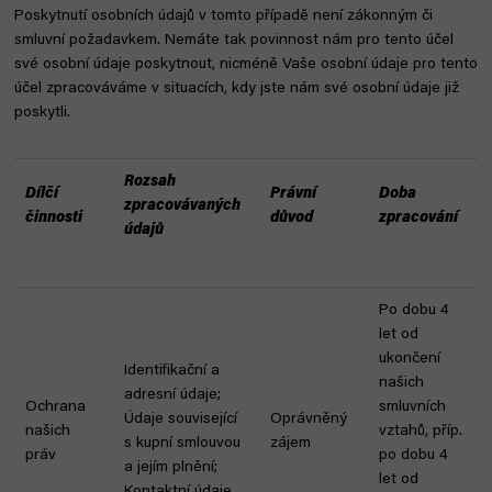
Poskytnutí osobních údajů v tomto případě není zákonným či
smluvní požadavkem. Nemáte tak povinnost nám pro tento účel
své osobní údaje poskytnout, nicméně Vaše osobní údaje pro tento
účel zpracováváme v situacích, kdy jste nám své osobní údaje již
poskytli.
Rozsah
Dílčí
Právní
Doba
zpracovávaných
činnosti
důvod
zpracování
údajů
Po dobu 4
let od
ukončení
Identifikační a
našich
adresní údaje;
Ochrana
smluvních
Údaje související
Oprávněný
našich
vztahů, příp.
s kupní smlouvou
zájem
práv
po dobu 4
a jejím plnění;
let od