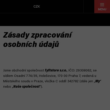
Přejít
na
CZK
obsah
Zásady zpracování
osobních údajů
Jsme obchodní společnost
fyftstore s.r.o.
, IČO: 29308062, se
sídlem Osadní 774/35, Holešovice, 170 00 Praha 7, vedená u
Městského soudu v Praze, vložka C oddíl 342782 (dále jen „
My
“
nebo „
Naše společnost
“).