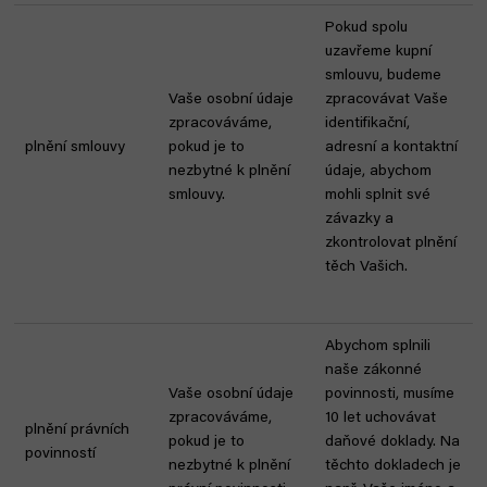
Pokud spolu
uzavřeme kupní
smlouvu, budeme
Vaše osobní údaje
zpracovávat Vaše
zpracováváme,
identifikační,
plnění smlouvy
pokud je to
adresní a kontaktní
nezbytné k plnění
údaje, abychom
smlouvy.
mohli splnit své
závazky a
zkontrolovat plnění
těch Vašich.
Abychom splnili
naše zákonné
Vaše osobní údaje
povinnosti, musíme
zpracováváme,
10 let uchovávat
plnění právních
pokud je to
daňové doklady. Na
povinností
nezbytné k plnění
těchto dokladech je