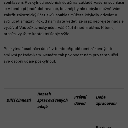
souhlasem. Poskytnutí osobních údajů na základě Vašeho souhlasu
je v tomto případě dobrovolné, bez něj by ale nebylo možné Vám
založit zákaznický účet. Svůj souhlas můžete kdykoliv odvolat a
svůj účet smazat. Pokud nám dáte vědět, že si již nepřejete nadále
využívat Váš zákaznický účet, Váš účet ihned zrušíme. K tomu,
prosím, využijte kontaktní údaje výše.
Poskytnutí osobních údajů v tomto případě není zákonným či
smluvní požadavkem. Nemáte tak povinnost nám pro tento účel
své osobní údaje poskytnout.
Rozsah
Právní
Doba
Dílčí činnosti
zpracovávaných
důvod
zpracování
údajů