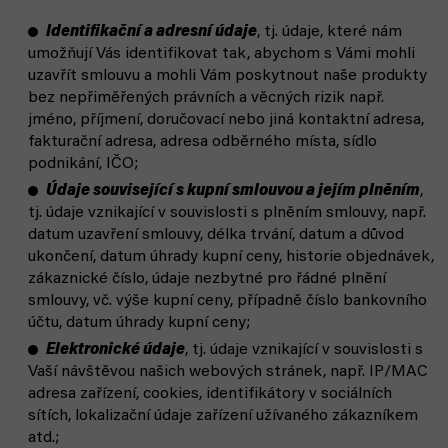
Identifikační a adresní údaje
, tj. údaje, které nám
umožňují Vás identifikovat tak, abychom s Vámi mohli
uzavřít smlouvu a mohli Vám poskytnout naše produkty
bez nepřiměřených právních a věcných rizik např.
jméno, příjmení, doručovací nebo jiná kontaktní adresa,
fakturační adresa, adresa odběrného místa, sídlo
podnikání, IČO;
Údaje související s kupní smlouvou a jejím plněním
,
tj. údaje vznikající v souvislosti s plněním smlouvy, např.
datum uzavření smlouvy, délka trvání, datum a důvod
ukončení, datum úhrady kupní ceny, historie objednávek,
zákaznické číslo, údaje nezbytné pro řádné plnění
smlouvy, vč. výše kupní ceny, případně číslo bankovního
účtu, datum úhrady kupní ceny;
Elektronické údaje
, tj. údaje vznikající v souvislosti s
Vaší návštěvou našich webových stránek, např. IP/MAC
adresa zařízení, cookies, identifikátory v sociálních
sítích, lokalizační údaje zařízení užívaného zákazníkem
atd.;