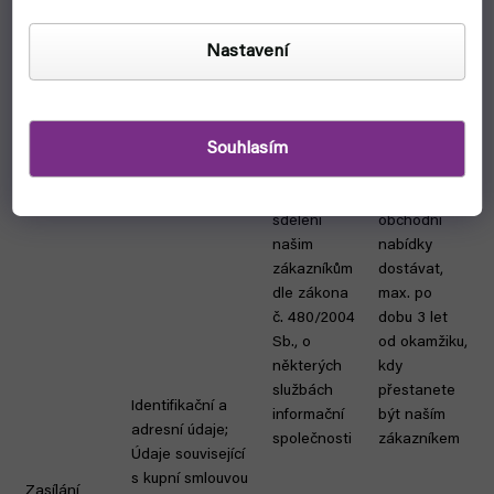
činnosti
důvod
zpracování
údajů
Nastavení
Oprávněný
Do
zájem
okamžiku,
Souhlasím
spočívající v
kdy nám
zasílání
sdělíte, že si
obchodních
nepřejete
sdělení
obchodní
našim
nabídky
zákazníkům
dostávat,
dle zákona
max. po
č. 480/2004
dobu 3 let
Sb., o
od okamžiku,
některých
kdy
službách
přestanete
Identifikační a
informační
být naším
adresní údaje;
společnosti
zákazníkem
Údaje související
s kupní smlouvou
Zasílání