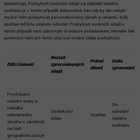
marketingu. Poskytnutí osobních údajů na základě Vašeho
souhlasu je v tomto případě dobrovolné, bez něj by ale nebylo
možné Vám poskytovat personalizovaný obsah a reklamu. Svůj
souhlas můžete kdykoliv odvolat. Poskytnutí osobních údajů v
tomto případě není zákonným či smluvní požadavkem. Nemáte tak
povinnost nám pro tento účel své osobní údaje poskytnout.
Rozsah
Právní
Doba
Dílčí činnosti
zpracovávaných
důvod
zpracování
údajů
Procházení
našeho webu a
Do
nabídka
Geolokační
odvolání
relevantního
Souhlas
údaje
Vašeho
obsahu v závislosti
souhlasu
na Vaší
geografické poloze