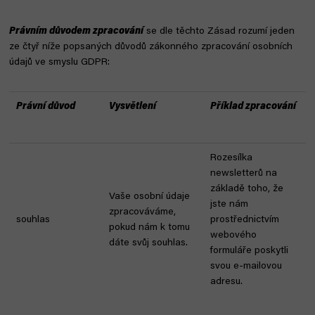
Právním důvodem zpracování
se dle těchto Zásad rozumí jeden
ze čtyř níže popsaných důvodů zákonného zpracování osobních
údajů ve smyslu GDPR:
Právní důvod
Vysvětlení
Příklad zpracování
Rozesílka
newsletterů na
základě toho, že
Vaše osobní údaje
jste nám
zpracováváme,
souhlas
prostřednictvím
pokud nám k tomu
webového
dáte svůj souhlas.
formuláře poskytli
svou e-mailovou
adresu.