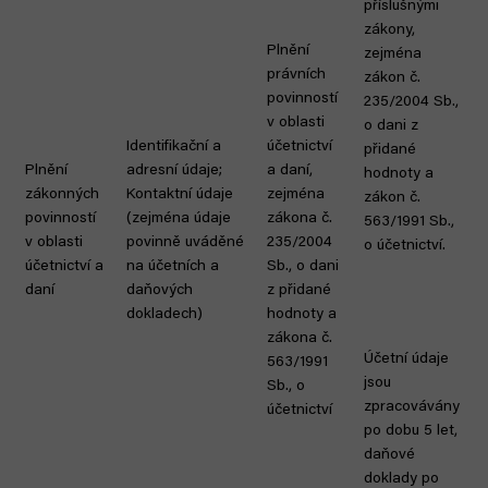
příslušnými
zákony,
Plnění
zejména
právních
zákon č.
povinností
235/2004 Sb.,
v oblasti
o dani z
Identifikační a
účetnictví
přidané
Plnění
adresní údaje;
a daní,
hodnoty a
zákonných
Kontaktní údaje
zejména
zákon č.
povinností
(zejména údaje
zákona č.
563/1991 Sb.,
v oblasti
povinně uváděné
235/2004
o účetnictví.
účetnictví a
na účetních a
Sb., o dani
daní
daňových
z přidané
dokladech)
hodnoty a
zákona č.
Účetní údaje
563/1991
jsou
Sb., o
zpracovávány
účetnictví
po dobu 5 let,
daňové
doklady po