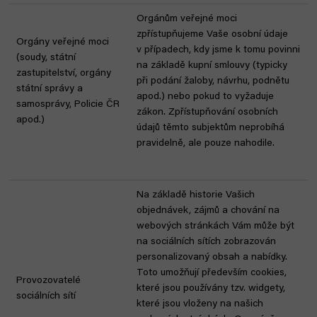
Orgánům veřejné moci
zpřístupňujeme Vaše osobní údaje
Orgány veřejné moci
v případech, kdy jsme k tomu povinni
(soudy, státní
na základě kupní smlouvy (typicky
zastupitelství, orgány
při podání žaloby, návrhu, podnětu
státní správy a
apod.) nebo pokud to vyžaduje
samosprávy, Policie ČR
zákon. Zpřístupňování osobních
apod.)
údajů těmto subjektům neprobíhá
pravidelně, ale pouze nahodile.
Na základě historie Vašich
objednávek, zájmů a chování na
webových stránkách Vám může být
na sociálních sítích zobrazován
personalizovaný obsah a nabídky.
Toto umožňují především cookies,
Provozovatelé
které jsou používány tzv. widgety,
sociálních sítí
které jsou vloženy na našich