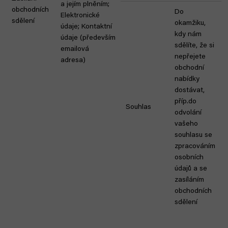
a jejím plněním;
obchodních
Do
Elektronické
sdělení
okamžiku,
údaje; Kontaktní
kdy nám
údaje (především
sdělíte, že si
emailová
nepřejete
adresa)
obchodní
nabídky
dostávat,
příp.do
Souhlas
odvolání
vašeho
souhlasu se
zpracováním
osobních
údajů a se
zasíláním
obchodních
sdělení