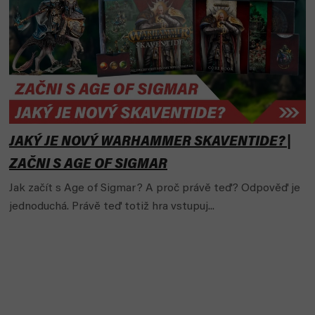
i
s
č
l
á
n
k
ů
JAKÝ JE NOVÝ WARHAMMER SKAVENTIDE? |
ZAČNI S AGE OF SIGMAR
Jak začít s Age of Sigmar? A proč právě teď? Odpověď je
jednoduchá. Právě teď totiž hra vstupuj...