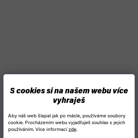
S cookies si na našem webu více
vyhraješ
Aby náš web šlapal jak po másle, používáme soubory
NEJLEPŠÍ KOOPERATIVNÍ HRY | JSME V TOM
cookie.
Procházením webu vyjadřuješ souhlas s jejich
SPOLEČNĚ
používáním. Více informací
zde
.