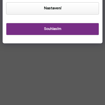
Kooperativní hry jsou jedny z nejoblíbenějších typů
deskových her u nás na FYFTu! Ptáš se proč? Něk...
Nastavení
Souhlasím