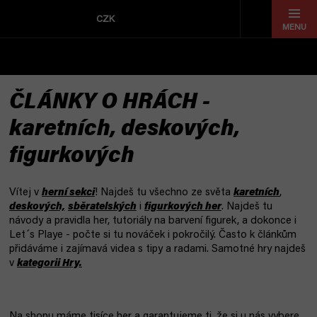
Přejít
na
CZK
obsah
ČLÁNKY O HRÁCH -
karetních, deskových,
figurkových
Vítej v
herní sekci
!
Najdeš tu všechno ze světa
karetních
,
deskových,
sběratelských
i
figurkových her
. Najdeš tu
návody a pravidla her, tutoriály na barvení figurek, a dokonce i
Let´s Playe -
počte si tu nováček i pokročilý. Často k článkům
přidáváme i zajímavá videa s tipy a radami. Samotné hry najdeš
v
kategorii Hry.
Na shopu máme tisíce her a garantujeme ti, že si u nás vybere