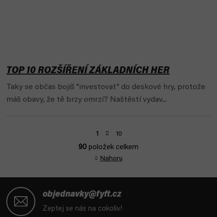
TOP 10 ROZŠÍŘENÍ ZÁKLADNÍCH HER
Taky se občas bojíš "investovat" do deskové hry, protože
máš obavy, že tě brzy omrzí? Naštěstí vydav...
S
10
1
t
90
položek celkem
r
O
á
Nahoru
v
n
l
k
Z
á
o
d
á
v
objednavky@fyft.cz
a
á
p
Zeptej se nás na cokoliv!
n
c