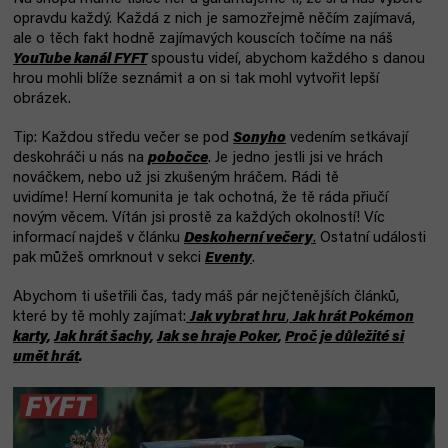
opravdu každý. Každá z nich je samozřejmě něčím zajímavá,
ale o těch fakt hodně zajímavých kouscích točíme na náš
YouTube kanál FYFT
spoustu videí, abychom každého s danou
hrou mohli blíže seznámit a on si tak mohl vytvořit lepší
obrázek.
Tip: Každou středu večer se pod
Sonyho
vedením setkávají
deskohráči u nás na
pobočce
. Je jedno jestli jsi ve hrách
nováčkem, nebo už jsi zkušeným hráčem. Rádi tě
uvidíme!
Herní komunita je tak ochotná, že tě ráda přiučí
novým věcem. Vítán jsi prostě za každých okolností! Víc
informací najdeš v článku
Deskoherní večery
.
Ostatní události
pak můžeš omrknout v sekci
Eventy
.
Abychom ti ušetřili čas, tady máš pár nejčtenějších článků,
které by tě mohly zajímat:
Jak vybrat hru
,
Jak hrát Pokémon
karty
,
Jak hrát šachy
,
Jak se hraje Poker
,
Proč je důležité si
umět hrát
.
V
ý
p