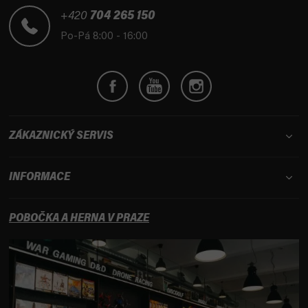
a
í
í
t
+420
704 265 150
p
í
Po-Pá 8:00 - 16:00
r
v
k
y
v
ý
p
ZÁKAZNICKÝ SERVIS
i
s
u
INFORMACE
POBOČKA A HERNA V PRAZE