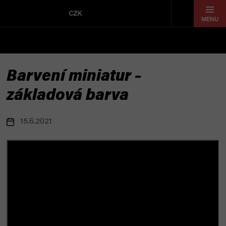
Přejít
na
CZK
obsah
Barvení miniatur –
základová barva
15.6.2021