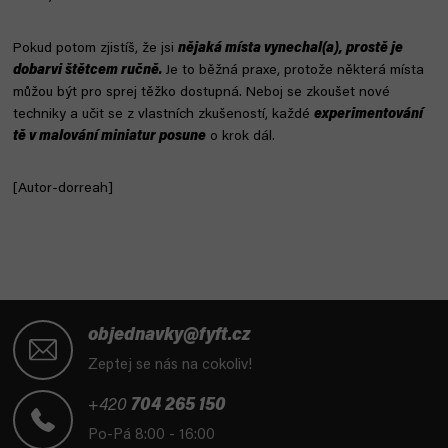
Pokud potom zjistíš, že jsi
nějaká místa vynechal(a), prostě je
dobarvi štětcem ručně.
Je to běžná praxe, protože některá místa
můžou být pro sprej těžko dostupná. Neboj se zkoušet nové
techniky a učit se z vlastních zkušeností, každé
experimentování
tě v malování miniatur posune
o krok dál.
[Autor-dorreah]
Z
á
objednavky@fyft.cz
p
Zeptej se nás na cokoliv!
a
t
+420
704 265 150
í
Po-Pá 8:00 - 16:00