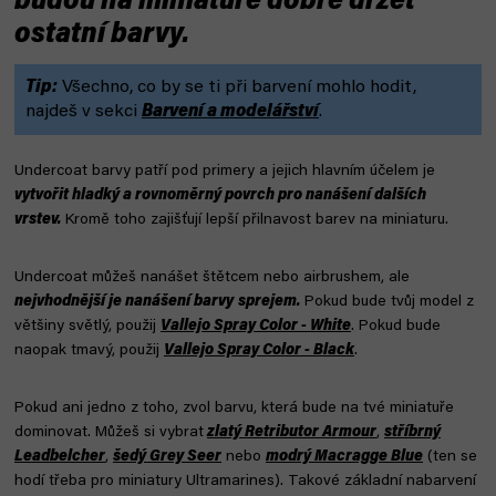
budou na miniatuře dobře držet
ostatní barvy.
Tip:
Všechno, co by se ti při barvení mohlo hodit,
najdeš v sekci
Barvení a modelářství
.
Undercoat barvy patří pod primery a jejich hlavním účelem je
vytvořit hladký a rovnoměrný povrch pro nanášení dalších
vrstev.
Kromě toho zajišťují lepší přilnavost barev na miniaturu.
Undercoat můžeš nanášet štětcem nebo airbrushem, ale
nejvhodnější je nanášení barvy
sprejem.
Pokud bude tvůj model z
většiny světlý, použij
Vallejo Spray Color - White
.
Pokud bude
naopak tmavý, použij
Vallejo Spray Color - Black
.
Pokud ani jedno z toho, zvol barvu, která bude na tvé miniatuře
dominovat. Můžeš si vybrat
zlatý Retributor Armour
,
stříbrný
Leadbelcher
,
šedý Grey Seer
nebo
modrý Macragge Blue
(ten se
hodí třeba pro miniatury Ultramarines). Takové základní nabarvení