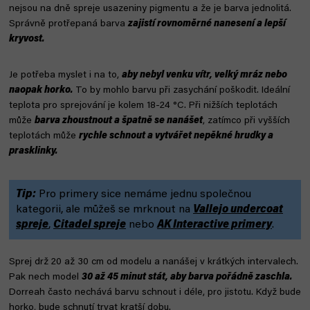
nejsou na dně spreje usazeniny pigmentu a že je barva jednolitá.
Správně protřepaná barva
zajistí rovnoměrné nanesení a lepší
kryvost.
Je potřeba myslet i na to,
aby nebyl venku vítr, velký mráz nebo
naopak horko.
To by mohlo barvu při zasychání poškodit. Ideální
teplota pro sprejování je kolem 18-24 °C. Při nižších teplotách
může
barva zhoustnout a špatně se nanášet
, zatímco při vyšších
teplotách může
rychle schnout a vytvářet nepěkné hrudky a
prasklinky.
Tip:
Pro primery sice nemáme jednu společnou
kategorii, ale můžeš se mrknout na
Vallejo undercoat
spreje
,
Citadel spreje
nebo
AK Interactive primery
.
Sprej drž 20 až 30 cm od modelu a nanášej v krátkých intervalech.
Pak nech model
30 až 45 minut stát, aby barva pořádně zaschla.
Dorreah často nechává barvu schnout i déle, pro jistotu. Když bude
horko, bude schnutí trvat kratší dobu.