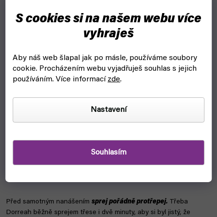
S cookies si na našem webu více
vyhraješ
Aby náš web šlapal jak po másle, používáme soubory
cookie.
Procházením webu vyjadřuješ souhlas s jejich
používáním. Více informací
zde
.
Nastavení
Jak na to?
Miniatury stříkej
venku nebo v dobře větraném prostoru.
Ruce si
Souhlasím
ochraň rukavicemi nebo použij držák na miniaturu (třeba Citadel
Painting Handle), aby ses vyhnul(a) přímému kontaktu s barvou a
zajistil(a) si lepší manipulaci s modelem.
Před samotným nanášením
sprej pořádně protřepej.
Třeba
Dorreah běžně sprejem třese i dvě minuty, aby si byl jistý, že