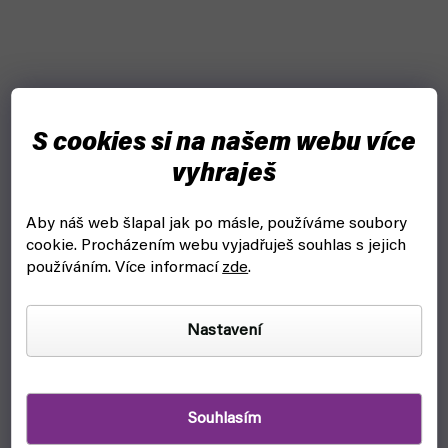
S cookies si na našem webu více
vyhraješ
ADVENTURES IN THE FORGOTTEN REALMS
Aby náš web šlapal jak po másle, používáme soubory
23. 7. 2021 vychází další set Magic: The Gathering.
cookie.
Procházením webu vyjadřuješ souhlas s jejich
Tentokrát si na své přijdou všichni milovníci RP...
používáním. Více informací
zde
.
Nastavení
Souhlasím