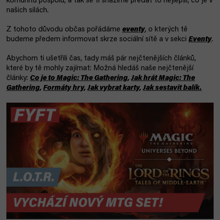
komunitu pospolu, a tak se ti snažíme předat to nejlepší, co je v
našich silách.
Z tohoto důvodu občas pořádáme
eventy
, o kterých tě
budeme předem informovat skrze sociální sítě a v sekci
Eventy
.
Abychom ti ušetřili čas, tady máš pár nejčtenějších článků,
které by tě mohly zajímat: Možná hledáš naše nejčtenější
články:
Co je to Magic: The Gathering
,
Jak hrát Magic: The
Gathering
,
Formáty hry
,
Jak vybrat karty
,
Jak sestavit balík
.
V
ý
p
i
s
č
l
á
n
k