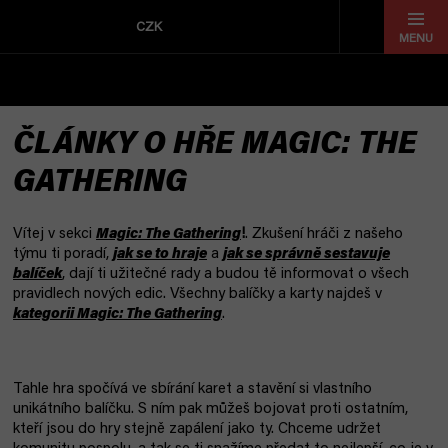
Přejít
na
CZK
obsah
ČLÁNKY O HŘE MAGIC: THE
GATHERING
Vítej v sekci
Magic: The Gathering
!
. Zkušení hráči z našeho
týmu ti poradí,
jak se to hraje
a
jak se správně sestavuje
balíček
, dají ti užitečné rady a budou tě informovat o všech
pravidlech nových edic. Všechny balíčky a karty najdeš v
kategorii Magic: The Gathering
.
Tahle hra spočívá ve sbírání karet a stavění si vlastního
unikátního balíčku. S ním pak můžeš bojovat proti ostatním,
kteří jsou do hry stejně zapálení jako ty. Chceme udržet