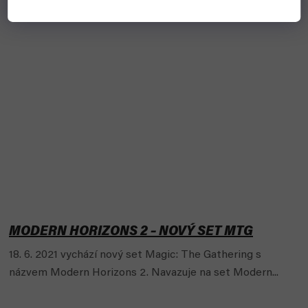
MODERN HORIZONS 2 – NOVÝ SET MTG
18. 6. 2021 vychází nový set Magic: The Gathering s
názvem Modern Horizons 2. Navazuje na set Modern...