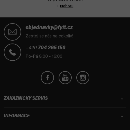
O
á
Nahoru
v
n
l
k
Z
á
o
d
á
v
objednavky@fyft.cz
a
á
p
Zeptej se nás na cokoliv!
n
c
a
í
í
t
+420
704 265 150
p
í
Po-Pá 8:00 - 16:00
r
v
k
y
v
ý
p
ZÁKAZNICKÝ SERVIS
i
s
u
INFORMACE