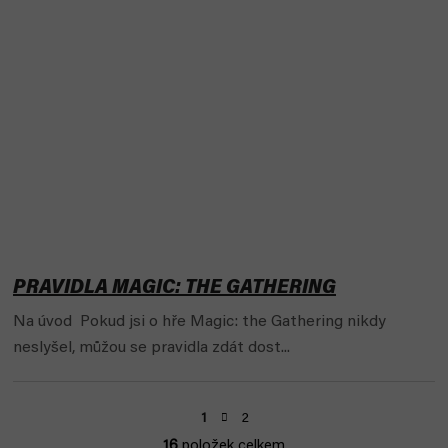
PRAVIDLA MAGIC: THE GATHERING
Na úvod Pokud jsi o hře Magic: the Gathering nikdy
neslyšel, můžou se pravidla zdát dost...
S
2
1
t
16
položek celkem
r