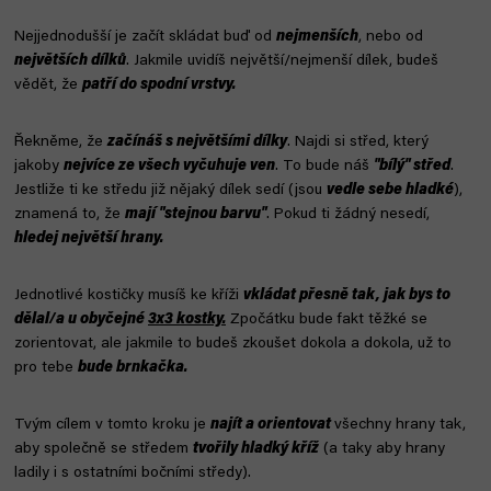
Nejjednodušší je začít skládat buď od
nejmenších
, nebo od
největších dílků
. Jakmile uvidíš největší/nejmenší dílek, budeš
vědět, že
patří do spodní vrstvy.
Řekněme, že
začínáš s největšími dílky
. Najdi si střed, který
jakoby
nejvíce ze všech vyčuhuje ven
. To bude náš
"bílý" střed
.
Jestliže ti ke středu již nějaký dílek sedí (jsou
vedle sebe hladké
),
znamená to, že
mají "stejnou barvu"
. Pokud ti žádný nesedí,
hledej největší hrany.
Jednotlivé kostičky musíš ke kříži
vkládat přesně tak, jak bys to
dělal/a u obyčejné
3x3 kostky.
Zpočátku bude fakt těžké se
zorientovat, ale jakmile to budeš zkoušet dokola a dokola, už to
pro tebe
bude brnkačka.
Tvým cílem v tomto kroku je
najít a orientovat
všechny hrany tak,
aby společně se středem
tvořily hladký kříž
(a taky aby hrany
ladily i s ostatními bočními středy).