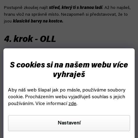
Postupně zkoušej najít
střed, který ti s hranou ladí
. Až ho najdeš,
hranu vlož na správně místo. Nezapomeň si představovat, že to
jsou
klasické barvy na kostce.
4. krok - OLL
1. fáze = "žlutý" kříž
S cookies si na našem webu více
Na normální
3x3 Rubikově kostce
ti mohou nastat 4 situace:
vyhraješ
Aby náš web šlapal jak po másle, používáme soubory
cookie.
Procházením webu vyjadřuješ souhlas s jejich
používáním. Více informací
zde
.
Nastavení
To samé platí u
Mirror Cube
- akorát to poznáš opět podle toho,
že jsou jednotlivé kostky vedle sebe hladké.