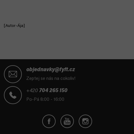
[Autor-Ája]
Z
á
objednavky@fyft.cz
p
Zeptej se nás na cokoliv!
a
t
+420
704 265 150
í
Po-Pá 8:00 - 16:00