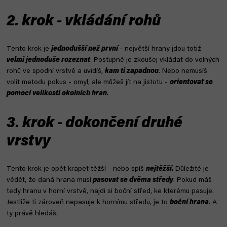
2. krok - vkládání rohů
Tento krok je
jednodušší než první
- největší hrany jdou totiž
velmi jednoduše rozeznat
. Postupně je zkoušej vkládat do volných
rohů ve spodní vrstvě a uvidíš,
kam ti zapadnou
. Nebo nemusíš
volit metodu pokus - omyl, ale můžeš jít na jistotu -
orientovat se
pomocí velikosti okolních hran.
3. krok - dokončení druhé
vrstvy
Tento krok je opět krapet těžší - nebo spíš
nejtěžší.
Důležité je
vědět, že daná hrana musí
pasovat se dvěma středy
. Pokud máš
tedy hranu v horní vrstvě, najdi si boční střed, ke kterému pasuje.
Jestliže ti zároveň nepasuje k hornímu středu, je to
boční hrana
. A
ty právě hledáš.