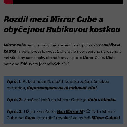
Rozdíl mezi Mirror Cube a
obyčejnou Rubikovou kostkou
Mirror Cube
funguje na úplně stejném principu jako
3x3 Rubikova
kostka
(s větší představivostí), akorát je neproporčně nařezaná a
má všechny samolepky stejné barvy - proto Mirror Cube. Místo
barev se řídíš tvary jednotlivých dílků.
Tip č. 1
: Pokud neumíš složit kostku začátečnickou
metodou,
doporučujeme na ni mrknout zde!
Tip č. 2:
Značení tahů na Mirror Cube je
dole v článku.
Tip č. 3:
Už jsi zkoušel/a
Gan Mirror M
?😍 Tato Mirror
Cube od
Gans
je totální revolucí ve světě
Mirror Cubes!