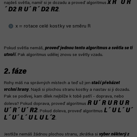
x R´ U R
najdeš světla, namiř si je dozadu a proveď algoritmus
´ D2 R U´ R´ D2 R2
.
x = rotace celé kostky ve směru R
Pokud světla nemáš,
proveď jednou tento algoritmus a světla se ti
utvoří
. Pak algoritmus udělej znovu se světly vzadu.
2. fáze
Rohy máš na správných místech a teď už jen
stačí přeházet
vrchní hrany
. Najdi si plochou stranu kostky a nastav si ji dozadu.
Pak se podívej, kam dílek nejblíže k tobě patří - doprava, nebo
R U´ R U R U R
doleva? Pokud doprava, proveď algoritmus
U´ R´ U´ R2
L´ U L´ U´
. Pokud doleva, proveď algoritmus
L´ U´ L´ U L U L´2
.
Jestliže nemáš žádnou plochou stranu, zkrátka si
vyber některý z