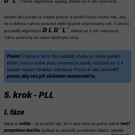
D´ L´
. Tento algoritmus opakuj, dokud se ti roh nesrovná.
Kostku drž pořád ve stejné poloze a přetoč horní vrstvu tak, aby
se ti doleva nahoru posunul další špatně orientovaný roh. A znovu
D L D´ L´
prováděj algoritmus
, dokud se ti roh nesrovná.
Takto pokračuj se všemi špatnými rohy.
Pozor:
Pokud v této fázi uděláš chybu a třeba budeš
držet mirror cube jinou stranou k sobě, rozhodí se ti a
budeš muset skládat odznova. Proto si dej obzvlášť
pozor, aby ses při skládání nezamotal/a.
5. krok - PLL
1. fáze
Najdi si
světla
- ta poznáš tak, že ti dva rohy na jedné stěně
tvoří
pomyslnou úsečku
(pokud si odmyslíš prostřední dílek). Jakmile