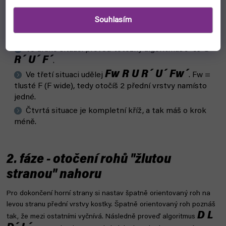
Souhlasím
F R U R´ U´ F´
V první situaci udělej algoritmus
.
Vznikne ti třetí situace.
F R U
Ve druhé situaci proveď totožný algoritmus
R´ U´ F´
.
Fw R U R´ U´ Fw´
Ve třetí situaci udělej
. Fw =
tlusté F (F wide), tedy otočíš 2 přední vrstvy namísto
jedné.
Čtvrtá situace je kompletní kříž, a tak máš o krok
méně.
2. fáze - otočení rohů "žlutou
stranou" nahoru
Pro dokončení horní strany si nastav špatně orientovaný roh na
levou stranu přední vrstvy kostky. Špatně orientovaný roh poznáš
D L
tak, že mezi ostatními vyčnívá. Následně proveď algoritmus