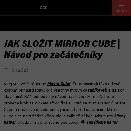
Přejít
na
CZK
obsah
JAK SLOŽIT MIRROR CUBE |
Návod pro začátečníky
9.7.2023
Vítej ve světě záhadné
Mirror Cube
! Tato fascinující "zrcadlová
kostka" přináší zábavu pro všechny milovníky
rubikovek
a dalších
hlavolamů. Náš jednoduchý návod na složení Mirror Cube tě
provede krok za krokem až do finále. Staň se mistrem solvů Mirror
Cube a nech své dovednosti vyniknout před ostatními - Mirror
Cube sice není žádná věda, ale jakmile tě někdo uvidí tento
šílený
patvar
skládat, hned tě začne obdivovat. 😂
Tak jdeme na to!