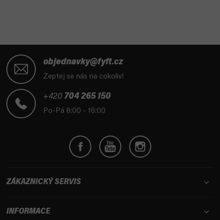
Z
á
objednavky@fyft.cz
p
Zeptej se nás na cokoliv!
a
t
+420
704 265 150
í
Po-Pá 8:00 - 16:00
ZÁKAZNICKÝ SERVIS
INFORMACE