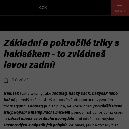
Přejít
na
CZK
obsah
Základní a pokročilé triky s
hakisákem - to zvládneš
levou zadní!
9.8.2023
Hákisák
(také známý jako
footbag, hacky sack, hakysák nebo
hakis
) je malý míček, který se používá při sportu nazývaném
footbagging.
Footbag
je disciplína, ve které hráči
provádějí různé
triky, kopání a manipulaci s míčkem
pomocí nohou, přičemž cílem
je
udržet míček ve vzduchu co nejdéle
a předvést co nejvíce
různorodých a nápaditých pohybů
. Že nevíš, jak na to? My ti to