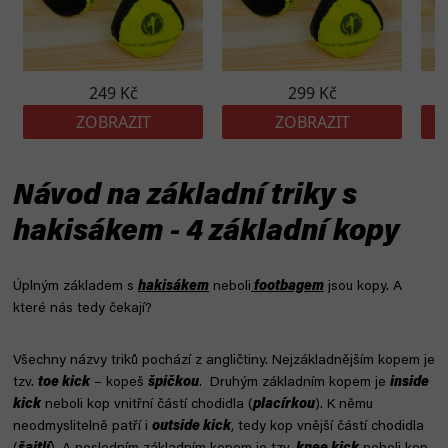
Návod na základní triky s
hakisákem - 4 základní kopy
Úplným základem s
hakisákem
neboli
footbagem
jsou kopy. A
které nás tedy čekají?
Všechny názvy triků pochází z angličtiny. Nejzákladnějším kopem je
tzv.
toe kick
– kopeš
špičkou
. Druhým základním kopem je
inside
kick
neboli kop vnitřní částí chodidla (
placírkou
). K němu
neodmyslitelně patří i
outside kick
, tedy kop vnější částí chodidla