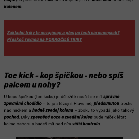
(
šajtlí
). A posledním základním kopem je tzv.
knee kick
neboli kop
kolenem
.
Základní triky tě nezajímají a jdeš po těch náročnějších?
Přeskoč rovnou na POKROČILÉ TRIKY
Toe kick – kop špičkou - nebo spíš
palcem u nohy?
U kopu špičkou (toe kicku) je důležité naučit se mít
správně
zpevněné chodidlo
– to je stěžejní. Hlavu měj
předsunutou
trošku
nad míčkem a
hodně zvedej kolena
– zboku to vypadá jako takový
pochod
. Díky
zpevněné noze a zvedání kolen
bude míček létat
kolmo nahoru a budeš mít nad ním
větší kontrolu
.