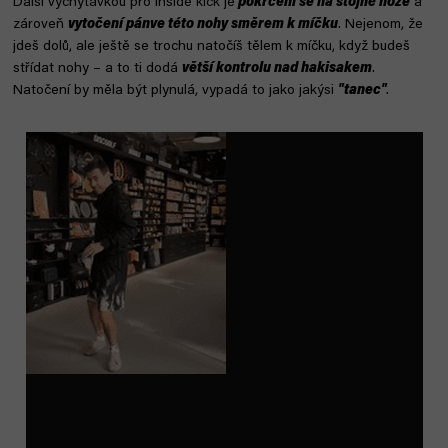
Další vychytávkou pro inside kick je
pokrčení se na stojné noze
a
zároveň
vytočení pánve této nohy směrem k míčku
. Nejenom, že
jdeš dolů, ale ještě se trochu natočíš tělem k míčku, když budeš
střídat nohy – a to ti dodá
větší kontrolu nad hakisakem
.
Natočení by měla být plynulá, vypadá to jako jakýsi
"tanec"
.