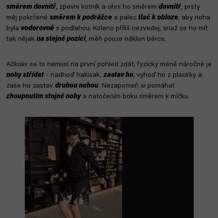
směrem dovnitř
, zpevni kotník a ohni ho směrem
dovnitř
, prsty
měj pokrčené
směrem k podrážce
a palec
tlač k obloze
, aby noha
byla
vodorovně
s podlahou. Koleno příliš nezvedej, snaž se ho mít
tak nějak
na stejné pozici
, měň pouze náklon bérce.
Ačkoliv se to nemusí na první pohled zdát, fyzicky méně náročné je
nohy střídat
- nadhoď hakisak,
zastav ho
, vyhoď ho z placírky a
zase ho zastav
druhou nohou
. Nezapomeň si pomáhat
zhoupnutím stojné nohy
a natočením boku směrem k míčku.