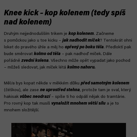
Knee kick – kop kolenem (tedy spíš
nad kolenem)
Druhým nejjednodušším trikem je
kop kolenem
. Začneme
s pomůckou jako u toe kicku –
jak nadhodit míček
? Tentokrát ohni
loket do pravého úhle a měj ho
opřený po boku těla
. Předloktí pak
bude směrovat
kolmo od těla
– pak nadhoď míček. Dále
pořádně
zvedni kolena
. Všechno může opět vypadat jako pochod
– můžeš sledovat, jak míček létá
kolmo nahoru.
Měl/a bys kopat někde v měkkém důlku
před samotným kolenem
(čéškou), ale zase
ne uprostřed stehna
, protože tam je sval, který
hakisak
vůbec neodrazí
– spíše ti ho odpálí nějak do tramtárie.
Pro rovný kop tak musíš
vynaložit mnohem větší sílu
a je to
mnohem složitější.