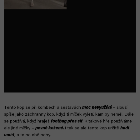
Tento kop se při kombech a sestavách
moc nevyužívá
– slouží
spíše jako záchranný kop, když ti míček vyletí, kam by neměl. Dále
se používá, když hraješ
footbag přes síť
. K takové hře používáme
ale jiné míčky –
pevné kožené.
I tak se ale tento kop určitě
hodí
umět
, a to na obě nohy.