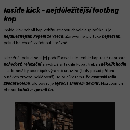
Inside kick – nejdůležitější footbag
kop
Inside kick neboli kop vnitřní stranou chodidla (placírkou) je
nejdůležitějším kopem ze všech
. Zároveň je ale také
nejtěžším
,
pokud ho chceš zvládnout správně.
Nicméně, pokud se ti jej podaří osvojit, je tenhle kop také naprosto
pohodový, relaxační
a vydržíš si takhle kopat třeba i
několik hodin
– a to aniž by ses nějak výrazně unavil/a (tedy pokud přitom
s někým zrovna neklábosíš). Je to díky tomu, že
nemusíš tolik
zvedat kolena
, ale pouze je
vytáčíš směrem dovnitř
. Nezapomeň
ohnout
kotník a zpevnit ho.