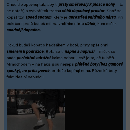
Chodidlo zpevňuj tak, aby ti
prsty směřovaly k plosce nohy
– ta
se natočí, a vytvoří tak trochu
větší dopadový prostor
. Snaž se
kopat tzv.
speed spotem
, který je
uprostřed vnitřního nártu
. Při
pokrčení prstů budeš mít na vnitřním nártu
důlek
, kam míček
snadněji dopadne.
Pokud budeš kopat s hakisákem v botě, prsty opět ohni
směrem k podrážce
. Bota se ti
napne a napruží
– míček se
bude
perfektně odrážet
kolmo nahoru, což je to, oč tu běží.
Mimochodem – na hakis jsou nejlepší
plátěné boty (bez gumové
špičky), ne příliš pevné
, protože kopírují nohu. Běžecké boty
fakt ideální nebudou.