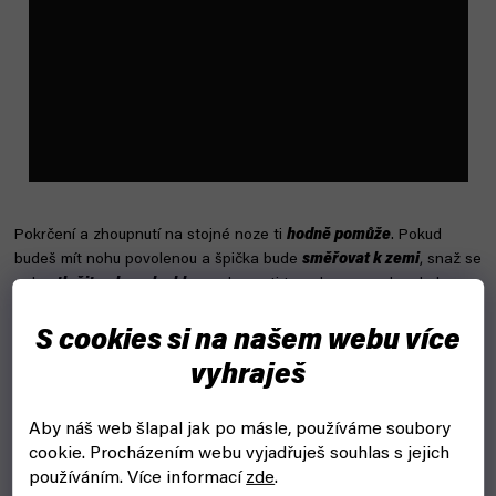
Pokrčení a zhoupnutí na stojné noze ti
hodně pomůže
. Pokud
budeš mít nohu povolenou a špička bude
směřovat k zemi
, snaž se
palec
tlačit nahoru k obloze
, aby se ti ta noha srovnala a byla
paralelně s podlahou
– neměla by být v náklonu.
S cookies si na našem webu více
Outside kick – záchranný kop aneb
vyhraješ
když ti footbag uletí
Aby náš web šlapal jak po másle, používáme soubory
Při outside kicku, tedy kopu vnější stranou chodidla (
šajtlí
),
cookie.
Procházením webu vyjadřuješ souhlas s jejich
postupujeme úplně stejně jako
při kopu vnitřní stranou
chodidla –
používáním. Více informací
zde
.
pouze nohu
vytáčej v koleni směrem ven.