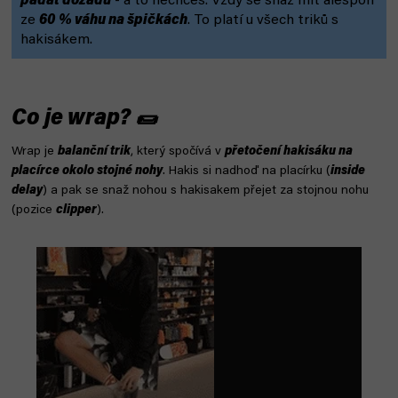
padat dozadu
- a to nechceš. Vždy se snaž mít alespoň
ze
60 % váhu na špičkách
. To platí u všech triků s
hakisákem.
Co je wrap? 🌯
Wrap je
balanční trik
, který spočívá v
přetočení hakisáku na
placírce okolo stojné nohy
. Hakis si nadhoď na placírku (
inside
delay
) a pak se snaž nohou s hakisakem přejet za stojnou nohu
(pozice
clipper
).