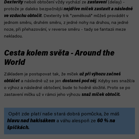
Dexterity
neboli obtočení vždy vychází ze
zastavení
(delay) -
protože je daleko bezpečnější
nejdříve míček zastavit a následně
ve vzduchu obtočit
. Dexterity trik "zeměkouli" můžeš provádět v
jednom směru, druhém směru, z jedné nohy na druhou, na jedné
noze, při přehazování, v reverse směru - tady se fantazii meze
nekladou.
Cesta kolem světa - Around the
World
Základem je postupovat tak, že míček
už při výhozu začneš
obtáčet
a následně už se jen
dostaneš pod něj
. Kdyby ses snažil/a
o výhoz a následné obtočení, bude to hodně složité. Proto se po
zastavení míčku už v rámci jeho výhozu
snaž míček obtočit.
Opět zde platí naše stará dobrá pomůcka, že máš
hlavu nad hakisákem
a váhu alespoň ze
60 % na
špičkách.