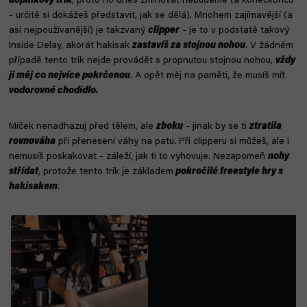
doplňkový trik
, proto ho dnes zmiňovat nebudeme (a koneckonců
- určitě si dokážeš představit, jak se dělá). Mnohem zajímavější (a
asi nejpoužívanější) je takzvaný
clipper
- je to v podstatě takový
Inside Delay, akorát hakisak
zastavíš za stojnou nohou
. V žádném
případě tento trik nejde provádět s propnutou stojnou nohou,
vždy
ji měj co nejvíce pokrčenou
. A opět měj na paměti, že musíš mít
vodorovné chodidlo.
Míček nenadhazuj před tělem, ale
zboku
- jinak by se ti
ztratila
rovnováha
při přenesení váhy na patu. Při clipperu si můžeš, ale i
nemusíš poskakovat - záleží, jak ti to vyhovuje. Nezapomeň
nohy
střídat
, protože tento trik je základem
pokročilé freestyle hry s
hakisakem
.