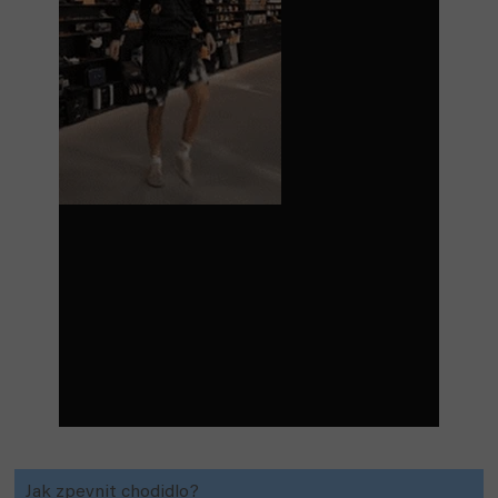
Jak zpevnit chodidlo?