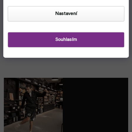
Nastavení
Tip:
Pro natrénování outside a inside kicku je zkus mezi
sebou střídat při kopání jednou nohou. Položení nohy
na zem po kopu ti dodá
větší stabilitu
– bez položení
nohy můžeš trénovat taky a zrychlí tě to, nicméně ve
Souhlasím
výsledku to bude
složitější
. Drž se spíše schématu
inside kick – dup – outside kick.