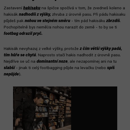
Zastavení
hakisaku
na špičce spočívá v tom, že zvedneš koleno a
hakisák
nadhodíš z výšk
y,
zhruba z úrovně pasu. Při pádu hakisaku
půjdeš pak
nohou ve stejném směru
- tím pád hakisáku
zbrzdíš
.
Pochopitelně bys neměl/a nohou narazit do země - to by se ti
footbag odrazil pryč.
Hakisák nevyhazuj z velké výšky, protože
z čím větší výšky padá,
tím hůře se chytá
. Naprosto stačí hakis nadhodit z úrovně pasu.
Nejdříve se uč na
dominantní noze
, ale nezapomínej ani na tu
slabší
- jinak ti celý footbagging půjde na levačku (nebo
spíš
nepůjde
).