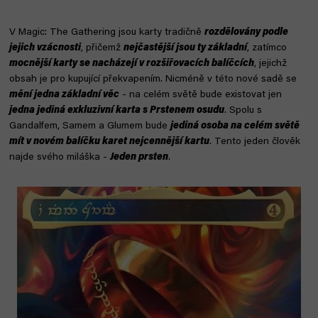
V Magic: The Gathering jsou karty tradičně
rozdělovány podle
jejich vzácnosti
, přičemž
nejčastější jsou ty základní
, zatímco
mocnější karty se nacházejí v rozšiřovacích balíčcích
, jejichž
obsah je pro kupující překvapením. Nicméně v této nové sadě se
mění jedna základní věc
- na celém světě bude existovat jen
jedna jediná exkluzivní karta s Prstenem osudu
. Spolu s
Gandalfem, Samem a Glumem bude
jediná osoba na celém světě
mít v novém balíčku karet nejcennější kartu
. Tento jeden člověk
najde svého miláška -
Jeden prsten
.