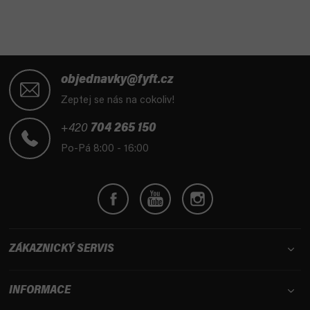
Z
á
objednavky@fyft.cz
p
Zeptej se nás na cokoliv!
a
t
+420
704 265 150
í
Po-Pá 8:00 - 16:00
ZÁKAZNICKÝ SERVIS
INFORMACE