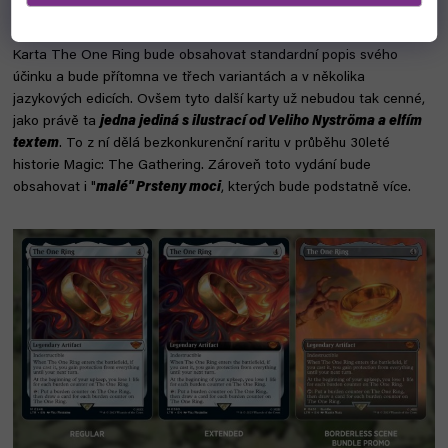
máme!
Třeba se právě ty staneš majitelem této karty.
Karta The One Ring bude obsahovat standardní popis svého
účinku a bude přítomna ve třech variantách a v několika
jazykových edicích. Ovšem tyto další karty už nebudou tak cenné,
jako právě ta
jedna jediná s ilustrací od Veliho Nyströma a elfím
textem
. To z ní dělá bezkonkurenční raritu v průběhu 30leté
historie Magic: The Gathering. Zároveň toto vydání bude
obsahovat i "
malé" Prsteny moci
, kterých bude podstatně více.