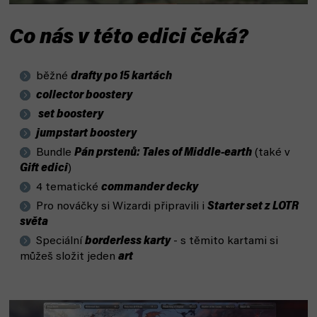
Co nás v této edici čeká?
běžné
drafty po 15 kartách
collector boostery
set boostery
jumpstart boostery
Bundle
Pán prstenů: Tales of Middle-earth
(také v
Gift edici
)
4 tematické
commander decky
Pro nováčky si Wizardi připravili i
Starter set z LOTR
světa
Speciální
borderless karty
- s těmito kartami si
můžeš složit jeden
art