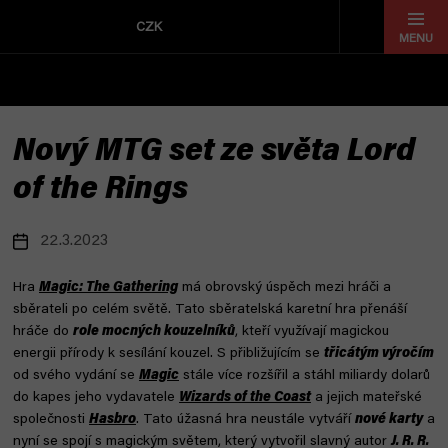
Přejít
na
CZK
obsah
Nový MTG set ze světa Lord
of the Rings
22.3.2023
Hra
Magic: The Gathering
má obrovský úspěch mezi hráči a
sběrateli po celém světě. Tato sběratelská karetní hra přenáší
hráče do
role mocných kouzelníků
, kteří využívají magickou
energii přírody k sesílání kouzel. S přibližujícím se
třicátým výročím
od svého vydání se
Magic
stále více rozšířil a stáhl miliardy dolarů
do kapes jeho vydavatele
Wizards of the Coast
a jejich mateřské
společnosti
Hasbro
. Tato úžasná hra neustále vytváří
nové karty
a
nyní se spojí s magickým světem, který vytvořil slavný autor
J. R. R.