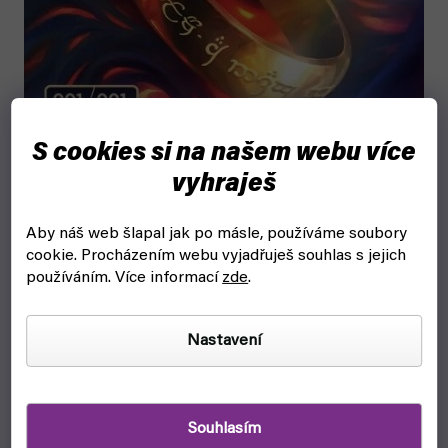
S cookies si na našem webu více
vyhraješ
Aby náš web šlapal jak po másle, používáme soubory
cookie.
Procházením webu vyjadřuješ souhlas s jejich
používáním. Více informací
zde
.
Nastavení
Prsten moci bude k dispozici pouze v
anglickém jazyce v
Souhlasím
limitovaném balíčku Collector Booster
- ale neboj,
na FYFTu je