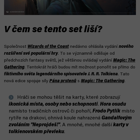
V čem se tento set liší?
Společnost
Wizards of the Coast
nedávno ohlásila vydání
nového
rozšíření své populární hry
. To se významně odlišuje od
předchozích fantasy světů, jež většinou ovládají vydání
Magic: The
Gathering
. Tentokrát hráči budou mít možnost ponořit se přímo do
fiktivního světa legendárního spisovatele J. R. R. Tolkiena
. Tato
nová edice spojuje síly
Pána prstenů
s
Magic: The Gathering
.
Hráči se mohou těšit na karty, které zobrazují
ikonická místa, osoby nebo schopnosti
.
Hora osudu
namísto tradičních ostrovů či pohoří,
Frodo Pytlík
místo
rytíře na drakovi, ohnivá koule nahrazená
Gandalfovým
zvoláním "Neprojdeš!"
. A mnohé, mnohé další
karty v
tolkienovském převleku
.