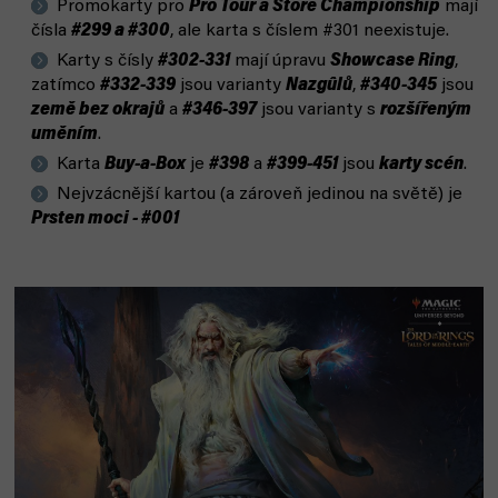
Promokarty pro
Pro Tour a Store Championship
mají
čísla
#299 a #300
, ale karta s číslem #301 neexistuje.
Karty s čísly
#302-331
mají úpravu
Showcase Ring
,
zatímco
#332-339
jsou varianty
Nazgûlů
,
#340-345
jsou
země bez okrajů
a
#346-397
jsou varianty s
rozšířeným
uměním
.
Karta
Buy-a-Box
je
#398
a
#399-451
jsou
karty scén
.
Nejvzácnější kartou (a zároveň jedinou na světě) je
Prsten moci - #001