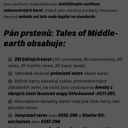
jsou opatřeny trojúhelníkovým
holofóliovým razítkem
nekanonických karet
. Stejně jako všechny produkty Universes
Beyond
nebude ani tato sada legální ve standardu
.
Pán prstenů: Tales of Middle-
earth obsahuje:
281 běžných karet
(101 commons, 80 uncommons, 60
rares, 20 mythic rares, 20 basic lands)
náhodně vložené
prémiové verze
všech karet
Běžné karty obsahují cyklus plnohodnotných
základních zemí, na nichž jsou vyobrazeny
kresby z
různých částí ikonické mapy Středozemě
(
#271-281
).
Alternativní rámečky karet mají jiné číslo karty než
původní verze.
Jumpstart rares
jsou
#282-286
a
Starter Kit-
exclusives
jsou
#287-298
.