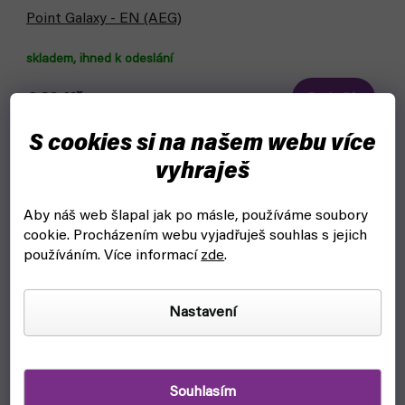
Point Galaxy - EN (AEG)
skladem, ihned k odeslání
649 Kč
Do košíku
S cookies si na našem webu více
Vybudujte svou galaxii a získejte body stovkami jedinečných
způsobů v karetní hře Point Galaxy od AEG.
vyhraješ
Aby náš web šlapal jak po másle, používáme soubory
cookie.
Procházením webu vyjadřuješ souhlas s jejich
používáním. Více informací
zde
.
Nastavení
Souhlasím