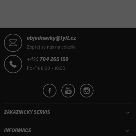
á
d
a
c
í
Z
p
á
objednavky@fyft.cz
r
p
Zeptej se nás na cokoliv!
v
a
k
t
+420
704 265 150
y
í
Po-Pá 8:00 - 16:00
v
ý
p
i
s
u
ZÁKAZNICKÝ SERVIS
INFORMACE