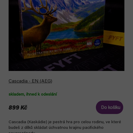
o
o
d
d
u
u
k
k
t
t
ů
ů
Cascadia - EN (AEG)
skladem, ihned k odeslání
899 Kč
Do košíku
Cascadia (Kaskádie) je pestrá hra pro celou rodinu, ve které
budeš z dílků skládat úchvatnou krajinu pacifického