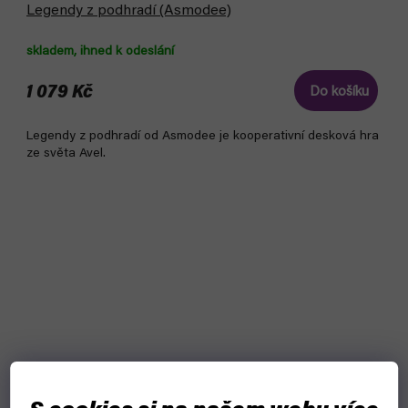
Legendy z podhradí (Asmodee)
skladem, ihned k odeslání
1 079 Kč
Do košíku
Legendy z podhradí od Asmodee je kooperativní desková hra
ze světa Avel.