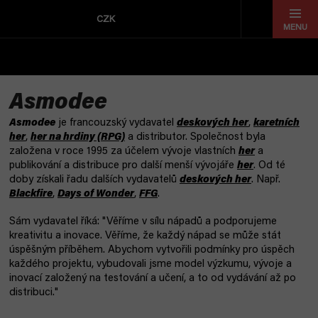
Přejít
na
CZK
obsah
Asmodee
Asmodee
je francouzský vydavatel
deskových her
,
karetních
her
,
her na hrdiny (RPG)
a distributor.
Společnost byla
založena v roce 1995 za účelem vývoje vlastních
her
a
publikování a distribuce pro další menší vývojáře
her
. Od té
doby získali řadu dalších vydavatelů
deskových her
. Např.
Blackfire
,
Days of Wonder
,
FFG
.
Sám vydavatel říká: "Věříme v sílu nápadů a podporujeme
kreativitu a inovace. Věříme, že každý nápad se může stát
úspěšným příběhem. Abychom vytvořili podmínky pro úspěch
každého projektu, vybudovali jsme model výzkumu, vývoje a
inovací založený na testování a učení, a to od vydávání až po
distribuci."