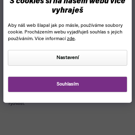
S cookies si na našem webu více
vyhraješ
Aby náš web šlapal jak po másle, používáme soubory
cookie.
Procházením webu vyjadřuješ souhlas s jejich
používáním. Více informací
zde
.
Ligretto - červená (Asmodee)
Nastavení
skladem, ihned k odeslání
215 Kč
Do košíku
Souhlasím
Ligretto je zábavná karetní hra, ve které rozhoduje bystrost a
rychlost.