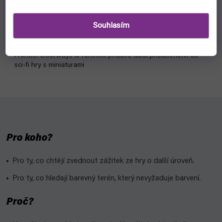
skladem, ihned k odeslání
Souhlasím
119 Kč
Do košíku
Frontier Doorways & Airlocks přidává další příslušenství do
sci-fi hry s miniaturami
Pro koho?
Pro ty, co chtějí zvednout zážitek ze hry o další úroveň.
Pro ty, co hledají barevný terén, který nevyžaduje barvení.
Proč?