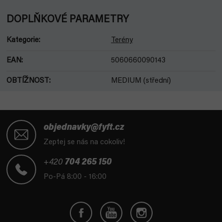
DOPLŇKOVÉ PARAMETRY
Kategorie
:
Terény
EAN
:
5060660090143
OBTÍŽNOST
:
MEDIUM (střední)
Z
á
objednavky@fyft.cz
p
Zeptej se nás na cokoliv!
a
t
+420
704 265 150
í
Po-Pá 8:00 - 16:00