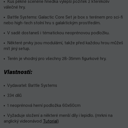
Kus pěkné scenérie hnedka vylepší požitek z kterékoliv
válečné hry.
Battle Systems: Galactic Core Set je box s terénem pro sci-fi
nebo high-tech stolní hru s galaktickým prostředím.
V sadě dostaneš i tématickou neoprénovou podložku.
Některé prvky jsou modulární, takže před každou hrou můžeš
mít jiný setup.
Terén je vhodný pro všechny 28-35mm figurkové hry.
Vlastnosti:
Vydavatel: Battle Systems
334 dílů
1 neoprénová herní podložka 60x60cm
Vyžaduje složení a některé menší díly i lepidlo. (mrkni na
anglický videonávod
Tutorial
)