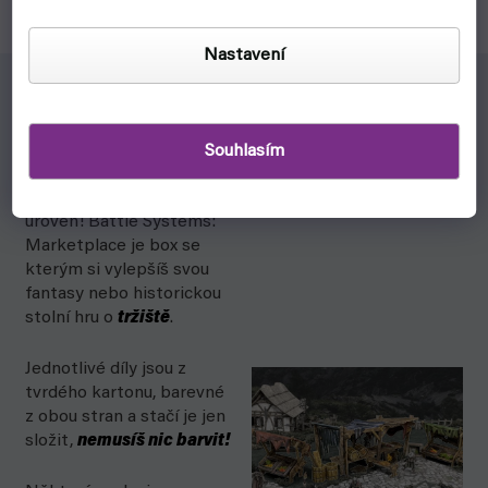
Nastavení
Postav si vesnici!
Souhlasím
Pozvedni zážitek z
figurkových her o další
úroveň! Battle Systems:
Marketplace je box se
kterým si vylepšíš svou
fantasy nebo historickou
stolní hru o
tržiště
.
Jednotlivé díly jsou z
tvrdého kartonu, barevné
z obou stran a stačí je jen
složit,
nemusíš nic barvit!