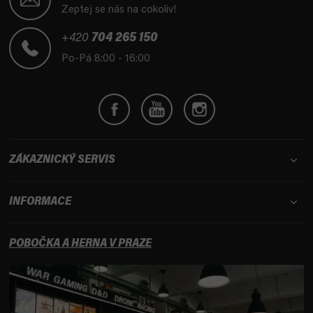
p
Zeptej se nás na cokoliv!
a
t
+420
704 265 150
í
Po-Pá 8:00 - 16:00
ZÁKAZNICKÝ SERVIS
INFORMACE
POBOČKA A HERNA V PRAZE