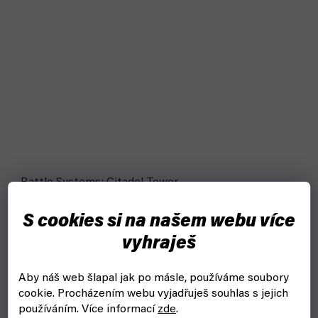
Battle Systems: Citadel Tower
skladem, ihned k odeslání
S cookies si na našem webu více
vyhraješ
499 Kč
Do košíku
Aby náš web šlapal jak po másle, používáme soubory
Každá figurková hra potřebuje pořádnou scenérii. Posilni
cookie.
Procházením webu vyjadřuješ souhlas s jejich
hradby svojí pevnosti, přidej perfektně zásobovanou strážní
věž a můžeš zahájit krycí palbu proti nepříteli s Battle...
používáním. Více informací
zde
.