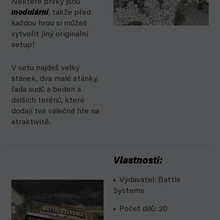
Některé prvky jsou
modulární
, takže před
každou hrou si můžeš
vytvořit jiný originální
setup!
V setu najdeš velký
stánek, dva malé stánky,
řada sudů a beden a
dalších terénů, které
dodají tvé válečné hře na
atraktivitě.
Vlastnosti:
Vydavatel: Battle
Systems
Počet dílů: 20