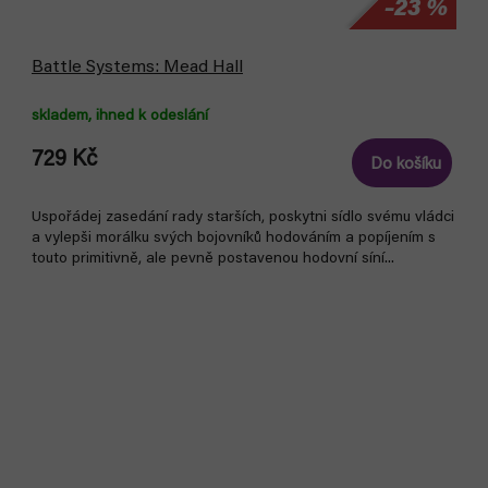
–23 %
Battle Systems: Mead Hall
skladem, ihned k odeslání
729 Kč
Do košíku
Uspořádej zasedání rady starších, poskytni sídlo svému vládci
a vylepši morálku svých bojovníků hodováním a popíjením s
touto primitivně, ale pevně postavenou hodovní síní...