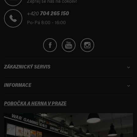
Zeptej se nás na cokoliv!
a
t
+420
704 265 150
í
Po-Pá 8:00 - 16:00
ZÁKAZNICKÝ SERVIS
INFORMACE
POBOČKA A HERNA V PRAZE