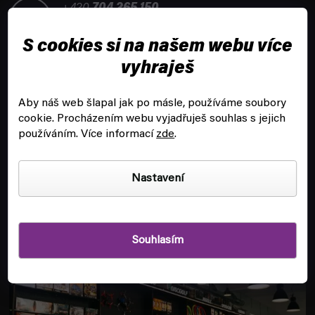
t
+420
704 265 150
í
Po-Pá 8:00 - 16:00
S cookies si na našem webu více
vyhraješ
Aby náš web šlapal jak po másle, používáme soubory
cookie.
Procházením webu vyjadřuješ souhlas s jejich
ZÁKAZNICKÝ SERVIS
používáním. Více informací
zde
.
INFORMACE
Nastavení
POBOČKA A HERNA V PRAZE
Souhlasím