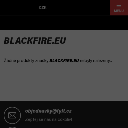
Přejít
na
CZK
obsah
BLACKFIRE.EU
Žádné produkty značky
BLACKFIRE.EU
nebyly nalezeny...
Z
á
objednavky@fyft.cz
p
Zeptej se nás na cokoliv!
a