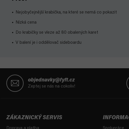
Nejobyčejnější krabička, na které se nemá co pokazit
Nízká cena
Do krabičky se vleze až 80 obalených karet
V balení je i oddělovač sideboardu
Z
á
objednavky@fyft.cz
p
Zeptej se nás na cokoliv!
a
t
í
ZÁKAZNICKÝ SERVIS
INFORMA
Doprava a platba
Spolupráce