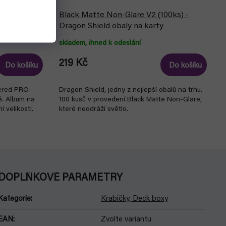
ket
Black Matte Non-Glare V2 (100ks) -
 (UP)
Dragon Shield obaly na karty
skladem, ihned k odeslání
219 Kč
Do košíku
Do košíku
pered PRO-
Dragon Shield, jedny z nejlepší obalů na trhu.
ě. Album na
100 kusů v provedení Black Matte Non-Glare,
 velikosti.
které neodráží světlo.
DOPLŇKOVÉ PARAMETRY
Kategorie
:
Krabičky, Deck boxy
EAN
:
Zvolte variantu