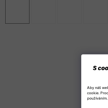
S coo
Aby náš web
cookie.
Proc
používáním.