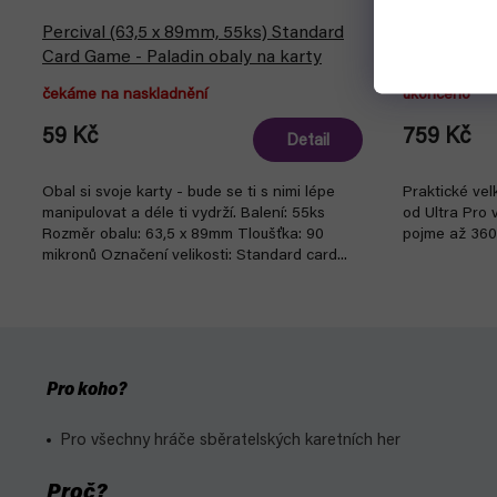
Percival (63,5 x 89mm, 55ks) Standard
Album na k
Card Game - Paladin obaly na karty
PRO-Binder:
čekáme na naskladnění
ukončeno
59 Kč
759 Kč
Detail
Obal si svoje karty - bude se ti s nimi lépe
Praktické ve
manipulovat a déle ti vydrží. Balení: 55ks
od Ultra Pro 
Rozměr obalu: 63,5 x 89mm Tloušťka: 90
pojme až 360 
mikronů Označení velikosti: Standard card...
Pro koho?
Pro všechny hráče sběratelských karetních her
Proč?