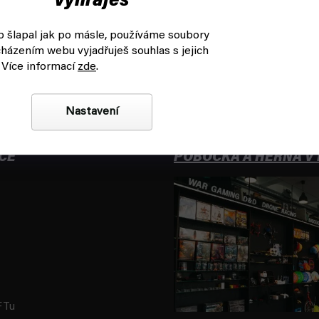
vyhraješ
 šlapal jak po másle, používáme soubory
házením webu vyjadřuješ souhlas s jejich
+420
704 265 150
 Více informací
zde
.
Po-Pá 8:00 - 16:00
Nastavení
CE
POBOČKA A HERNA V
FTu