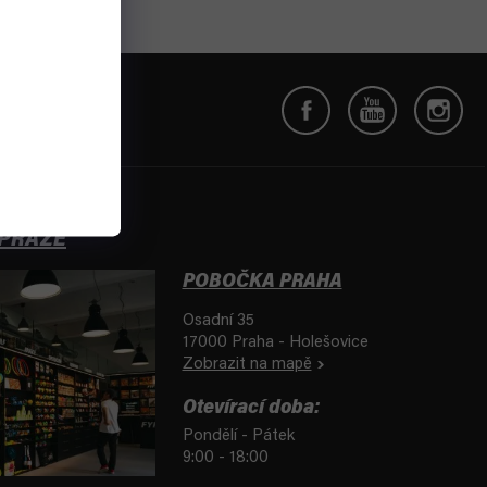
 PRAZE
POBOČKA PRAHA
Osadní 35
17000 Praha - Holešovice
Zobrazit na mapě
Otevírací doba:
Pondělí - Pátek
9:00 - 18:00