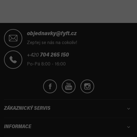
á
c
n
í
í
p
r
Z
v
á
objednavky@fyft.cz
k
p
Zeptej se nás na cokoliv!
y
a
v
t
+420
704 265 150
ý
í
p
Po-Pá 8:00 - 16:00
i
s
u
ZÁKAZNICKÝ SERVIS
INFORMACE