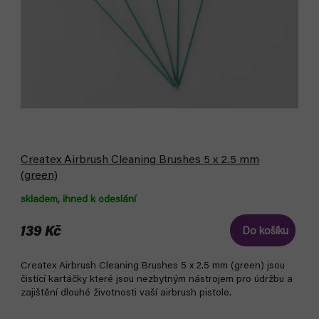
d
u
u
k
k
t
t
ů
ů
Createx Airbrush Cleaning Brushes 5 x 2.5 mm
(green)
skladem, ihned k odeslání
139 Kč
Do košíku
Createx Airbrush Cleaning Brushes 5 x 2.5 mm (green) jsou
čistící kartáčky které jsou nezbytným nástrojem pro údržbu a
zajištění dlouhé životnosti vaší airbrush pistole.