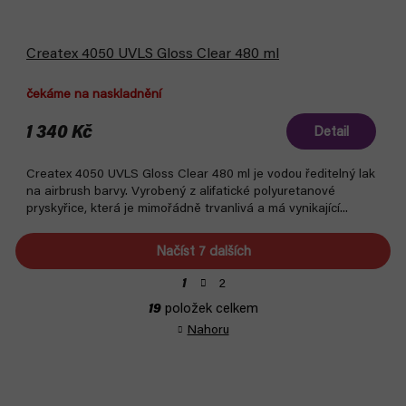
Createx 4050 UVLS Gloss Clear 480 ml
čekáme na naskladnění
1 340 Kč
Detail
Createx 4050 UVLS Gloss Clear 480 ml je vodou ředitelný lak
na airbrush barvy. Vyrobený z alifatické polyuretanové
pryskyřice, která je mimořádně trvanlivá a má vynikající...
Načíst 7 dalších
S
2
1
t
O
19
položek celkem
r
v
á
Nahoru
l
n
á
k
d
o
a
v