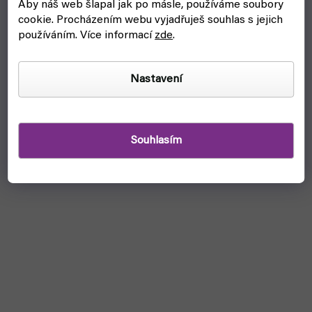
Aby náš web šlapal jak po másle, používáme soubory
cookie.
Procházením webu vyjadřuješ souhlas s jejich
Plastová sklenička Createx na barvu 120 ml
používáním. Více informací
zde
.
skladem, ihned k odeslání
Nastavení
89 Kč
Do košíku
Plastová lahvička Createx na barvu 120 ml. využitelná
například k míchání, aplikaci nebo skladování barev.
Souhlasím