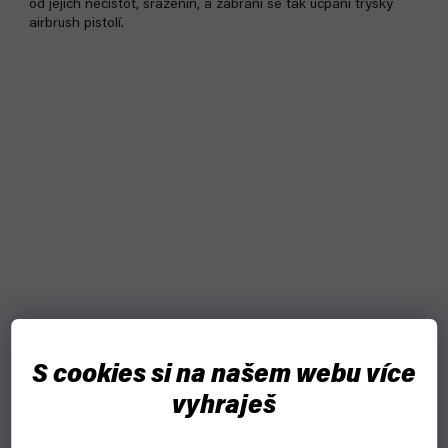
od jejich nečistot, sraženin, a zabrání se tak ucpání trysky
airbrush pistolí.
S cookies si na našem webu více
vyhraješ