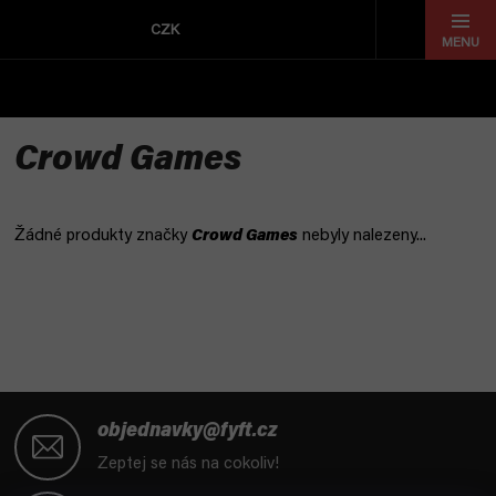
Přejít
na
CZK
obsah
Crowd Games
Žádné produkty značky
Crowd Games
nebyly nalezeny...
Z
á
objednavky@fyft.cz
p
Zeptej se nás na cokoliv!
a