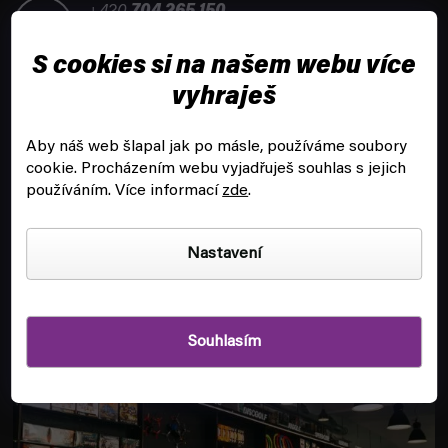
t
+420
704 265 150
í
Po-Pá 8:00 - 16:00
S cookies si na našem webu více
vyhraješ
Aby náš web šlapal jak po másle, používáme soubory
cookie.
Procházením webu vyjadřuješ souhlas s jejich
ZÁKAZNICKÝ SERVIS
používáním. Více informací
zde
.
INFORMACE
Nastavení
POBOČKA A HERNA V PRAZE
Souhlasím