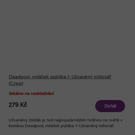
Deadpool, miláček publika 1: Užvaněný milionář
(Crew)
čekáme na naskladnění
279 Kč
Detail
Užvaněný žoldák je ted nejpopulárnějším hrdinou na světě v
komiksu Deadpool, miláček publika 1: Užvaněný milionář.