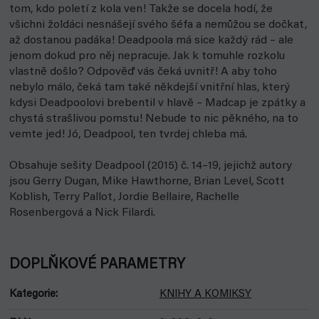
tom, kdo poletí z kola ven! Takže se docela hodí, že
všichni žoldáci nesnášejí svého šéfa a nemůžou se dočkat,
až dostanou padáka! Deadpoola má sice každý rád – ale
jenom dokud pro něj nepracuje. Jak k tomuhle rozkolu
vlastně došlo? Odpověď vás čeká uvnitř! A aby toho
nebylo málo, čeká tam také někdejší vnitřní hlas, který
kdysi Deadpoolovi brebentil v hlavě – Madcap je zpátky a
chystá strašlivou pomstu! Nebude to nic pěkného, na to
vemte jed! Jó, Deadpool, ten tvrdej chleba má.
Obsahuje sešity Deadpool (2015) č. 14–19, jejichž autory
jsou Gerry Dugan, Mike Hawthorne, Brian Level, Scott
Koblish, Terry Pallot, Jordie Bellaire, Rachelle
Rosenbergová a Nick Filardi.
DOPLŇKOVÉ PARAMETRY
Kategorie
:
KNIHY A KOMIKSY