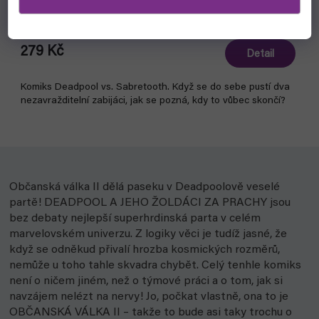
Sabretooth (Crew)
čekáme na naskladnění
279 Kč
Detail
Komiks Deadpool vs. Sabretooth. Když se do sebe pustí dva
nezavražditelní zabijáci, jak se pozná, kdy to vůbec skončí?
Občanská válka II dělá paseku v Deadpoolově veselé
partě! DEADPOOL A JEHO ŽOLDÁCI ZA PRACHY jsou
bez debaty nejlepší superhrdinská parta v celém
marvelovském univerzu. Z logiky věci je tudíž jasné, že
když se odněkud přivalí hrozba kosmických rozměrů,
nemůže u toho tahle skvadra chybět. Celý tenhle komiks
není o ničem jiném, než o týmové práci a o tom, jak si
navzájem nelézt na nervy! Jo, počkat vlastně, ona to je
OBČANSKÁ VÁLKA II – takže to bude asi taky trochu o