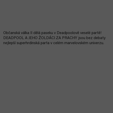
Občanská válka II dělá paseku v Deadpoolově veselé partě!
DEADPOOL A JEHO ŽOLDÁCI ZA PRACHY jsou bez debaty
nejlepší superhrdinská parta v celém marvelovském univerzu.