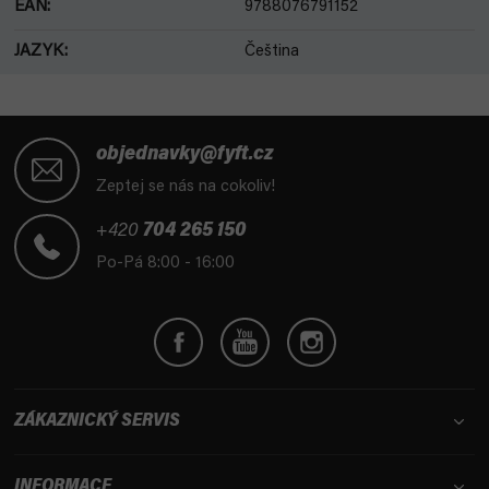
EAN
:
9788076791152
JAZYK
:
Čeština
Z
á
objednavky@fyft.cz
p
Zeptej se nás na cokoliv!
a
t
+420
704 265 150
í
Po-Pá 8:00 - 16:00
ZÁKAZNICKÝ SERVIS
INFORMACE