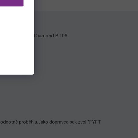
vého setu Double Diamond BT06.
lnohodnotně proběhla. Jako dopravce pak zvol "FYFT