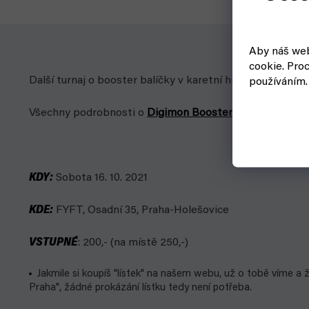
Aby náš web
cookie.
Proc
Další turnaj o booster balíčky v karetní hře Digimon 
používáním.
Všechny podrobnosti o
Digimon Booster Battle #2 eve
KDY
:
Sobota 16. 10. 2021
KDE
:
FYFT, Osadní 35, Praha-Holešovice
VSTUPNÉ
: 200,- (na místě 250,-)
Jakmile si koupíš "lístek" na našem webu, už o tobě víme a
Praha", žádné prokázání lístku tedy není potřeba.