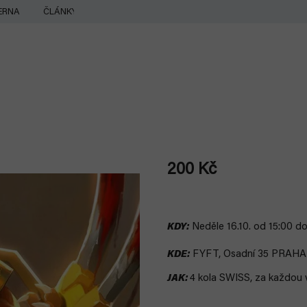
ERNA
ČLÁNKY
200 Kč
Měrná
cena:
KDY:
Neděle 16.10. od 15:00 do
KDE:
FYFT, Osadní 35 PRAHA 
JAK:
4 kola SWISS, za každou