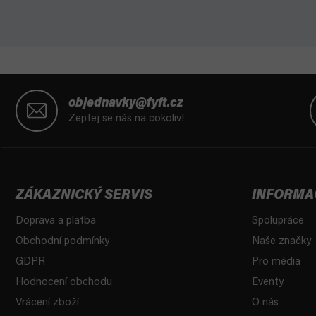
Z
á
objednavky@fyft.cz
p
Zeptej se nás na cokoliv!
a
t
í
ZÁKAZNICKÝ SERVIS
INFORMA
Doprava a platba
Spolupráce
Obchodní podmínky
Naše značky
GDPR
Pro média
Hodnocení obchodu
Eventy
Vrácení zboží
O nás