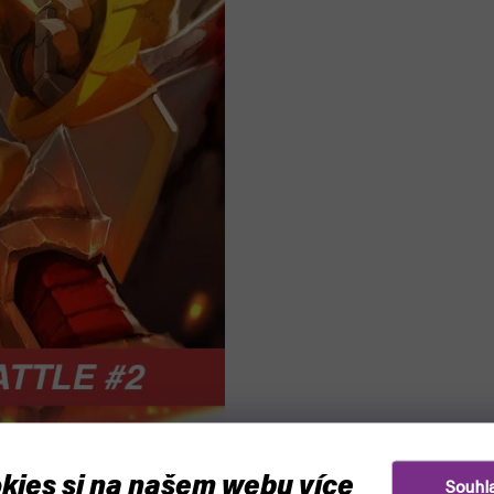
kies si na našem webu více
Souhl