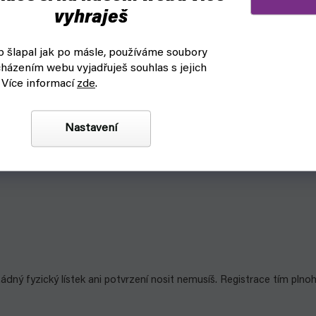
vyhraješ
 šlapal jak po másle, používáme soubory
házením webu vyjadřuješ souhlas s jejich
Card Game! Tentokrát v sobotu hned po Pre-release eventu no
 Více informací
zde
.
ntu
najdeš v článku.
Nastavení
 žádný fyzický lístek ani potvrzení nosit nemusíš. Registrace tím p