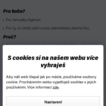
Pro koho?
Pro fanoušky Digimon.
Pro ty, co chtějí začít novou sběratelskou karetní hru.
Proč?
Starter deck obsahuje připravený balíček 54 karet ke hraní a
jako bonus 1st anniversary campaign cards.
S cookies si na našem webu více
Uvnitř najdeš také set promo karet.
vyhraješ
Jednoduchý a jedinečný strategický systém od amerického
designéra Ryan Miller.
Aby náš web šlapal jak po másle, používáme soubory
Nádherné ilustrace potěší jak Digimon fanoušky, tak
cookie.
Procházením webu vyjadřuješ souhlas s jejich
sběratele.
používáním. Více informací
zde
.
Vlastnosti:
Nastavení
Výrobce: Bandai