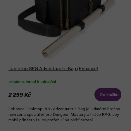
d
u
u
k
k
t
t
ů
ů
Tabletop RPG Adventurer's Bag (Enhance)
skladem, ihned k odeslání
2 299 Kč
Do košíku
Enhance Tabletop RPG Adventurer's Bag je ultimátní brašna
navržena speciálně pro Dungeon Mastery a hráče RPG, aby
mohli přinést vše, co potřebují na příští sezení.