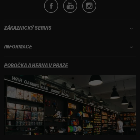
i
s
u
ZÁKAZNICKÝ SERVIS
INFORMACE
POBOČKA A HERNA V PRAZE