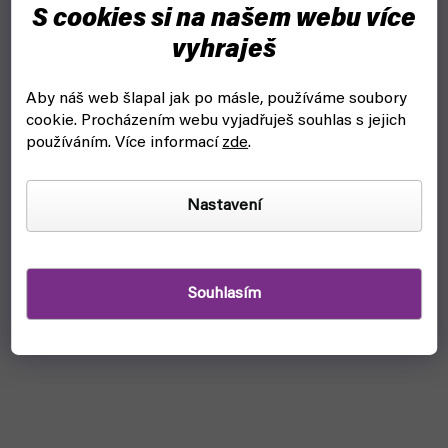
Pohleď na Čarodějův lektvar světla. Enhance Sorcerer’s
S cookies si na našem webu více
Potion Light Purple je dokonalé herní vylepšení pro hráče u
PRG sezení.
vyhraješ
Aby náš web šlapal jak po másle, používáme soubory
cookie.
Procházením webu vyjadřuješ souhlas s jejich
používáním. Více informací
zde
.
Nastavení
Souhlasím