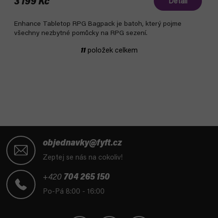
3 199 Kč
Detail
Enhance Tabletop RPG Bagpack je batoh, který pojme
všechny nezbytné pomůcky na RPG sezení.
11
položek celkem
O
v
l
á
d
a
c
í
Z
p
á
objednavky@fyft.cz
r
p
Zeptej se nás na cokoliv!
v
a
k
t
+420
704 265 150
y
í
Po-Pá 8:00 - 16:00
v
ý
p