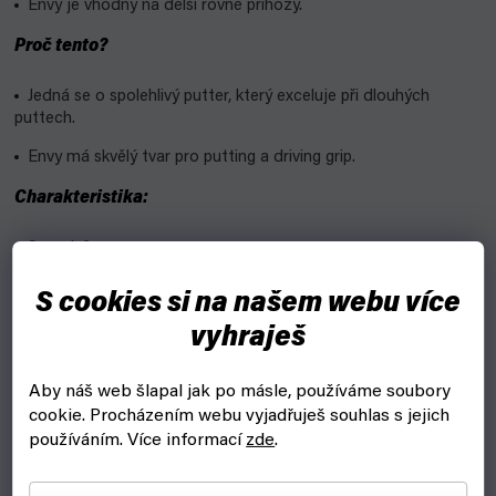
Envy je vhodný na delší rovné příhozy.
Proč tento?
Jedná se o spolehlivý putter, který exceluje při dlouhých
puttech.
Envy má skvělý tvar pro putting a driving grip.
Charakteristika:
Speed: 3
Glide: 3
S cookies si na našem webu více
Turn: -1
vyhraješ
Fade: 2
Aby náš web šlapal jak po másle, používáme soubory
Materiály MVP:
cookie.
Procházením webu vyjadřuješ souhlas s jejich
používáním. Více informací
zde
.
Electron
- na puttery, neprůhledný, matný, gumový. Některé
disky i v SOFT nebo FIRM (pevné) edici.