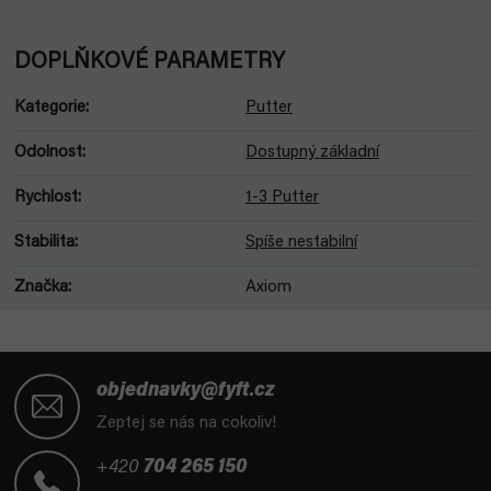
DOPLŇKOVÉ PARAMETRY
Kategorie
:
Putter
Odolnost
:
Dostupný základní
Rychlost
:
1-3 Putter
Stabilita
:
Spíše nestabilní
Značka
:
Axiom
Z
á
objednavky@fyft.cz
p
Zeptej se nás na cokoliv!
a
t
+420
704 265 150