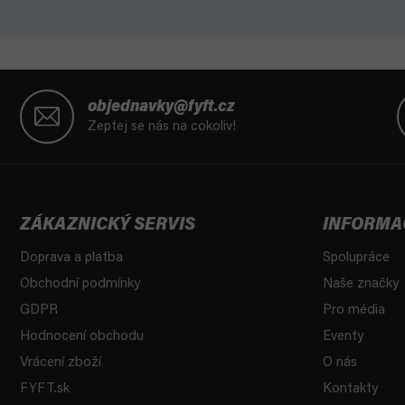
Z
á
objednavky@fyft.cz
p
Zeptej se nás na cokoliv!
a
t
í
ZÁKAZNICKÝ SERVIS
INFORMA
Doprava a platba
Spolupráce
Obchodní podmínky
Naše značky
GDPR
Pro média
Hodnocení obchodu
Eventy
Vrácení zboží
O nás
FYFT.sk
Kontakty