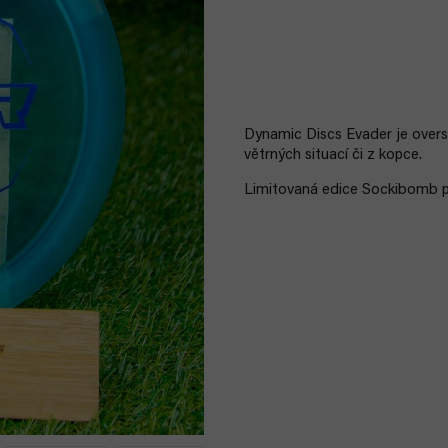
Dynamic Discs Evader je overst
větrných situací či z kopce.
Limitovaná edice Sockibomb p