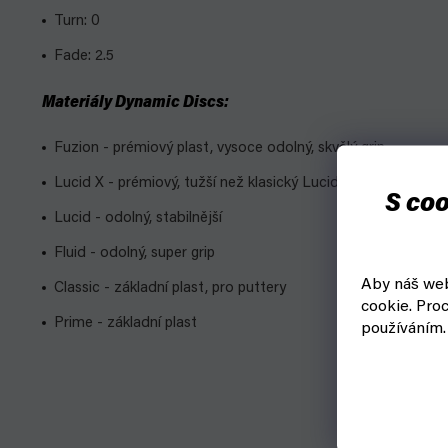
Turn: 0
Fade: 2.5
Materiály Dynamic Discs:
Fuzion - prémiový plast, vysoce odolný, skvělý grip
Lucid X - prémiový, tužší než klasický Lucid, vyrobený pro s
S coo
Lucid - odolný, stabilnější
Fluid - odolný, super grip
Aby náš web
Classic - základní plast, pro puttery
cookie.
Proc
Prime - základní plast
používáním.