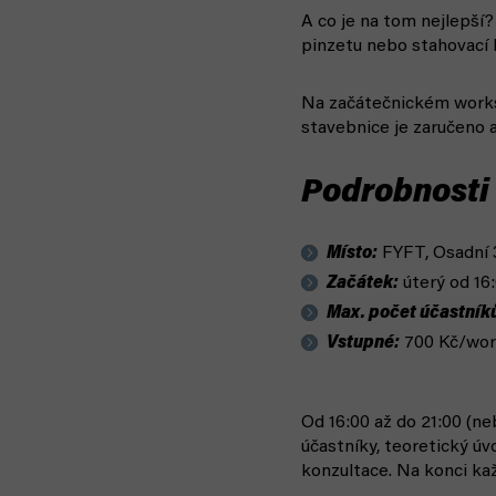
A co je na tom nejlepší
pinzetu nebo stahovací b
Na začátečnickém works
stavebnice je zaručeno 
Podrobnosti
Místo:
FYFT, Osadní 3
Začátek:
úterý od 16:
Max. počet účastník
Vstupné:
700 Kč/wo
Od 16:00 až do 21:00 (n
účastníky, teoretický úv
konzultace. Na konci ka