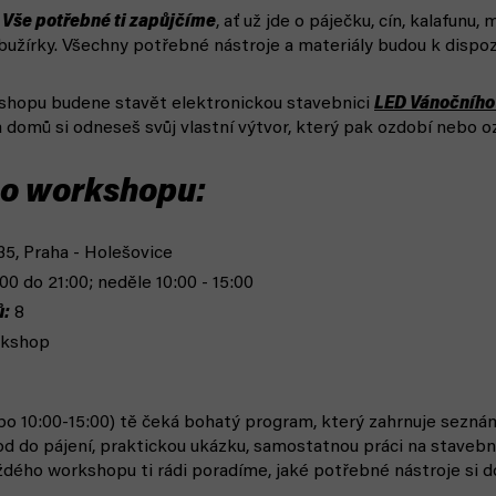
?
Vše potřebné ti zapůjčíme
, ať už jde o páječku, cín, kalafunu, 
užírky. Všechny potřebné nástroje a materiály budou k dispozi
hopu budene stavět elektronickou stavebnici
LED Vánočního
a domů si odneseš svůj vlastní výtvor, který pak ozdobí nebo 
 o workshopu:
5, Praha - Holešovice
00 do 21:00; neděle 10:00 - 15:00
ů:
8
rkshop
ebo 10:00-15:00) tě čeká bohatý program, který zahrnuje sezná
od do pájení, praktickou ukázku, samostatnou práci na stavebn
ždého workshopu ti rádi poradíme, jaké potřebné nástroje si d