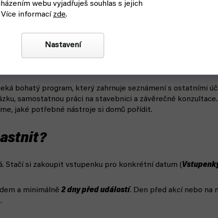
házením webu vyjadřuješ souhlas s jejich
 Více informací
zde
.
Nastavení
 workshopu (pouze orientační)
 čeká bohatý program, který zahrnuje seznámení s ostatními úč
kázku, samostatnou práci na stavebnici a závěrečné konzultace
me, jaké potřebné nástroje si domů pořídit.
astnit?
. Stačí si zakoupit vstupenku pro konkrétní datum (
Vstupenky
edem a minimálně
2 dny před událostí
. Den před akcí nebo na
.