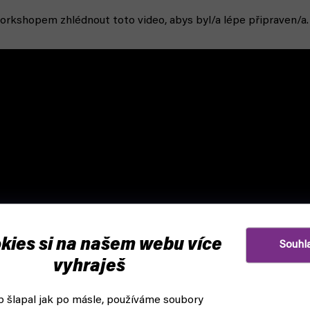
orkshopem zhlédnout toto video
, abys byl/a lépe připraven/a.
kies si na našem webu více
Souhl
vyhraješ
 šlapal jak po másle, používáme soubory