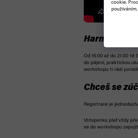
cookie.
Proc
používáním.
Harmonogram
Od 16:00 až do 21:00 tě
do pájení, praktickou u
workshopu ti rádi poradí
Chceš se zúč
Registrace je jednoduchá
Vstupenku plať vždy př
se do workshopu zapojit