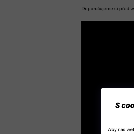
Doporučujeme si před w
S coo
Aby náš web