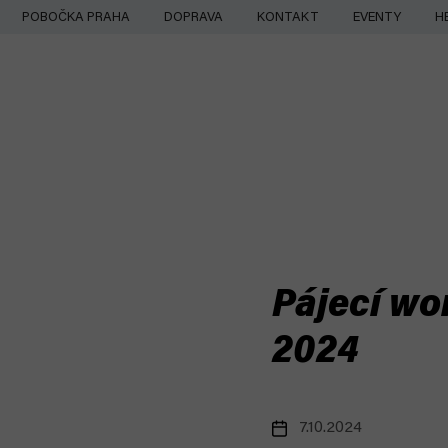
Přejít
POBOČKA PRAHA
DOPRAVA
KONTAKT
EVENTY
H
na
obsah
Pájecí wo
2024
7.10.2024