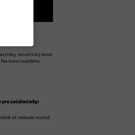
:
astníky, teoretický úvod
. Na konci každého
 pro začátečníky
)
 místě už nebude možné