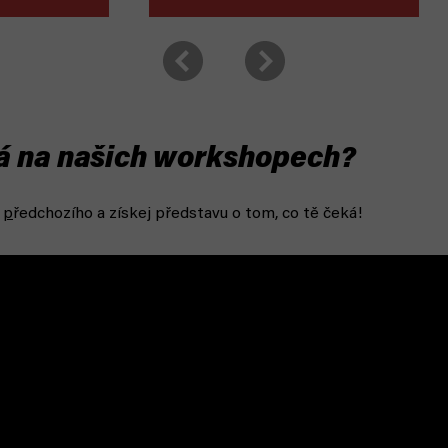
dá na našich workshopech?
o
p
ředchozího a získej představu o tom, co tě čeká!