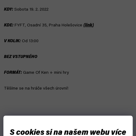
KDY:
Sobota 19. 2. 2022
KDE:
FYFT, Osadní 35, Praha Holešovice
(
link
)
V KOLIK:
Od 13:00
BEZ VSTUPNÉHO
FORMÁT:
Game Of Ken + mini hry
Těšíme se na hráče všech úrovní!
Účastí na soutěži automaticky souhlasíte s pořízením video a foto
záznamů pro marketingové účely.
S cookies si na našem webu více