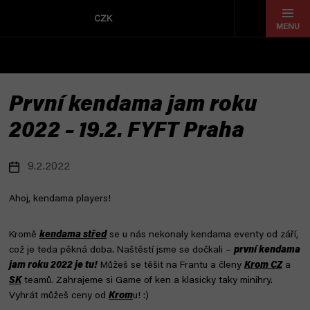
Přejít
na
CZK
obsah
První kendama jam roku
2022 – 19.2. FYFT Praha
9.2.2022
Ahoj, kendama players!
Kromě
kendama střed
se u nás nekonaly kendama eventy od září,
což je teda pěkná doba. Naštěstí jsme se dočkali –
první kendama
jam roku 2022 je tu!
Můžeš se těšit na Frantu a členy
Krom CZ
a
SK
teamů. Zahrajeme si Game of ken a klasicky taky minihry.
Vyhrát můžeš ceny od
Krom
u! :)