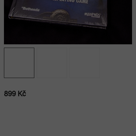
899 Kč
Měrná
cena: