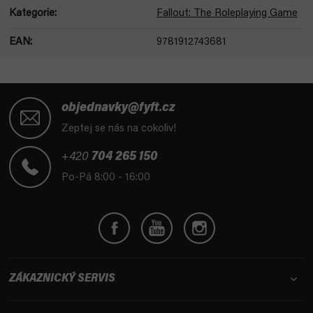
Kategorie
:
Fallout: The Roleplaying Game
EAN
:
9781912743681
Z
á
objednavky@fyft.cz
p
Zeptej se nás na cokoliv!
a
t
+420
704 265 150
í
Po-Pá 8:00 - 16:00
ZÁKAZNICKÝ SERVIS