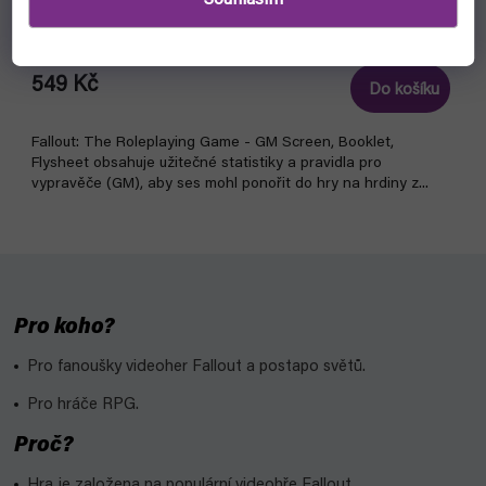
Souhlasím
EN (Modiphius)
skladem, ihned k odeslání
549 Kč
Do košíku
Fallout: The Roleplaying Game - GM Screen, Booklet,
Flysheet obsahuje užitečné statistiky a pravidla pro
vypravěče (GM), aby ses mohl ponořit do hry na hrdiny z...
Pro koho?
Pro fanoušky videoher Fallout a postapo světů.
Pro hráče RPG.
Proč?
Hra je založena na populární videohře Fallout.