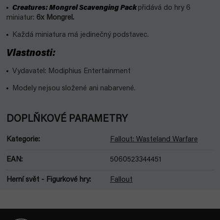
Creatures: Mongrel Scavenging Pack
přidává do hry 6
miniatur:
6x Mongrel.
Každá miniatura má jedinečný podstavec.
Vlastnosti:
Vydavatel: Modiphius Entertainment
Modely nejsou složené ani nabarvené.
DOPLŇKOVÉ PARAMETRY
Kategorie
:
Fallout: Wasteland Warfare
EAN
:
5060523344451
Herní svět - Figurkové hry
:
Fallout
Z