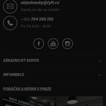
á
objednavky@fyft.cz
p
Zeptej se nás na cokoliv!
a
t
+420
704 265 150
í
Po-Pá 8:00 - 16:00
ZÁKAZNICKÝ SERVIS
INFORMACE
POBOČKA A HERNA V PRAZE