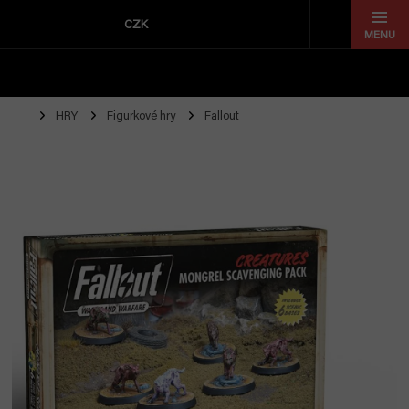
Přejít
na
CZK
obsah
HRY
Figurkové hry
Fallout