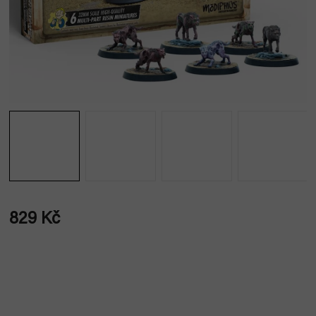
829 Kč
Měrná
cena: