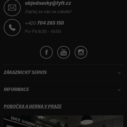
á
objednavky@fyft.cz
p
Zeptej se nás na cokoliv!
a
t
+420
704 265 150
í
Po-Pá 8:00 - 16:00
ZÁKAZNICKÝ SERVIS
INFORMACE
POBOČKA A HERNA V PRAZE