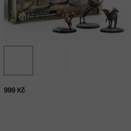
999 Kč
Měrná
cena: