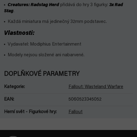
Creatures: Radstag Herd
přidává do hry 3 figurky:
3x Rad
Stag
.
Každá miniatura má jedinečný 32mm podstavec.
Vlastnosti:
Vydavatel: Modiphius Entertainment
Modely nejsou složené ani nabarvené.
DOPLŇKOVÉ PARAMETRY
Kategorie
:
Fallout: Wasteland Warfare
EAN
:
5060523345052
Herní svět - Figurkové hry
:
Fallout
Z