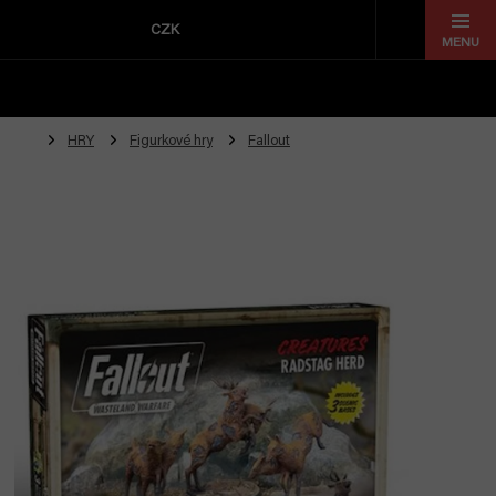
Přejít
na
CZK
obsah
HRY
Figurkové hry
Fallout