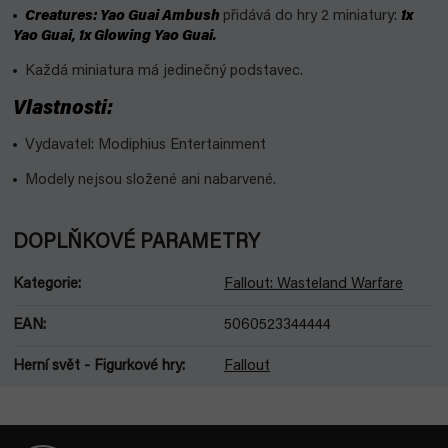
Creatures: Yao Guai Ambush
přidává do hry 2 miniatury:
1x
Yao Guai, 1x Glowing Yao Guai.
Každá miniatura má jedinečný podstavec.
Vlastnosti:
Vydavatel: Modiphius Entertainment
Modely nejsou složené ani nabarvené.
DOPLŇKOVÉ PARAMETRY
Kategorie
:
Fallout: Wasteland Warfare
EAN
:
5060523344444
Herní svět - Figurkové hry
:
Fallout
Z