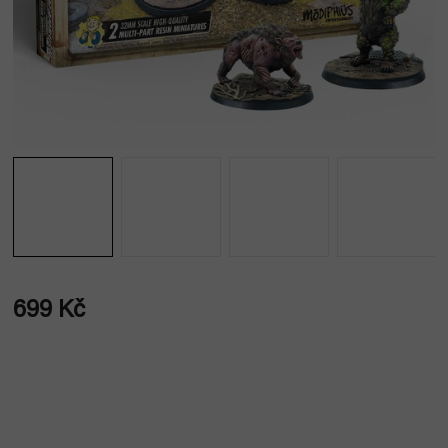
699 Kč
Měrná
cena: