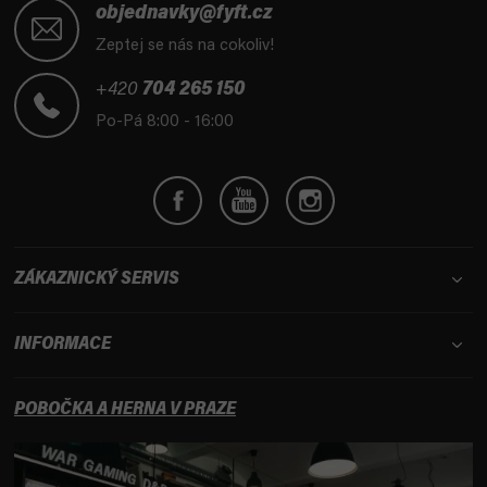
á
objednavky@fyft.cz
p
Zeptej se nás na cokoliv!
a
t
+420
704 265 150
í
Po-Pá 8:00 - 16:00
ZÁKAZNICKÝ SERVIS
INFORMACE
POBOČKA A HERNA V PRAZE