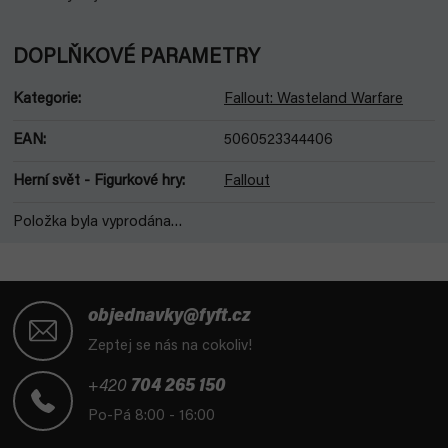
DOPLŇKOVÉ PARAMETRY
Kategorie
:
Fallout: Wasteland Warfare
EAN
:
5060523344406
Herní svět - Figurkové hry
:
Fallout
Položka byla vyprodána…
Z
á
objednavky@fyft.cz
p
Zeptej se nás na cokoliv!
a
t
+420
704 265 150
í
Po-Pá 8:00 - 16:00