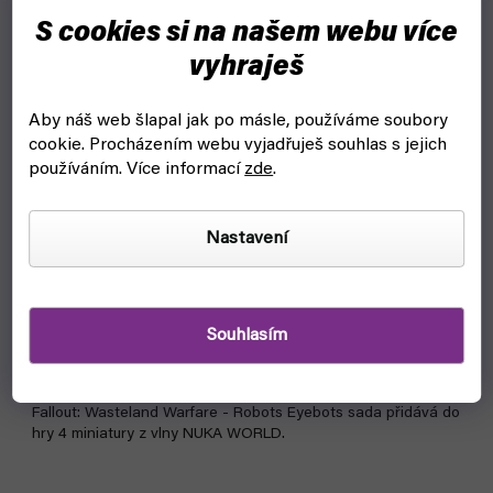
S cookies si na našem webu více
vyhraješ
Aby náš web šlapal jak po másle, používáme soubory
cookie.
Procházením webu vyjadřuješ souhlas s jejich
používáním. Více informací
zde
.
Nastavení
Fallout: Wasteland Warfare - Robots Eyebots - EN
(Modiphius)
skladem, ihned k odeslání
Souhlasím
649 Kč
Do košíku
Fallout: Wasteland Warfare - Robots Eyebots sada přidává do
hry 4 miniatury z vlny NUKA WORLD.