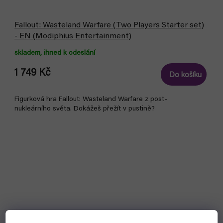
Fallout: Wasteland Warfare (Two Players Starter set)
- EN (Modiphius Entertainment)
skladem, ihned k odeslání
1 749 Kč
Do košíku
Figurková hra Fallout: Wasteland Warfare z post-
nukleárního světa. Dokážeš přežít v pustině?