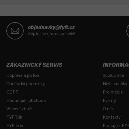
Z
á
objednavky@fyft.cz
p
Zeptej se nás na cokoliv!
a
t
í
ZÁKAZNICKÝ SERVIS
INFORMA
Doprava a platba
Spolupráce
Obchodní podmínky
Naše značky
GDPR
Pro média
Hodnocení obchodu
Eventy
Vrácení zboží
O nás
FYFT.sk
Kontakty
FYFT.de
Pracuj ve FY