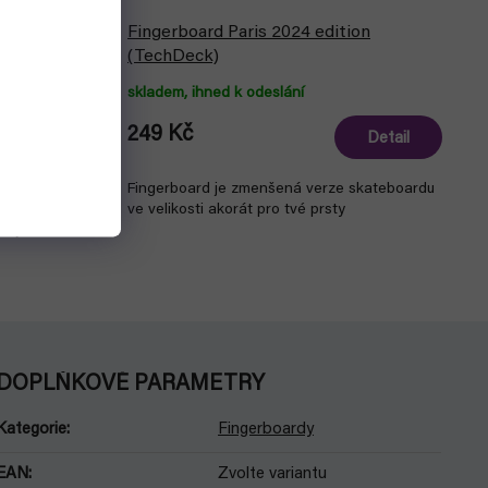
rd - Play
Fingerboard Paris 2024 edition
(TechDeck)
skladem, ihned k odeslání
249 Kč
Detail
Detail
louží jako
Fingerboard je zmenšená verze skateboardu
írky
ve velikosti akorát pro tvé prsty
 i jako
DOPLŇKOVÉ PARAMETRY
Kategorie
:
Fingerboardy
EAN
:
Zvolte variantu