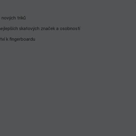
u nových triků
 nejlepších skatových značek a osobností
tví k fingerboardu