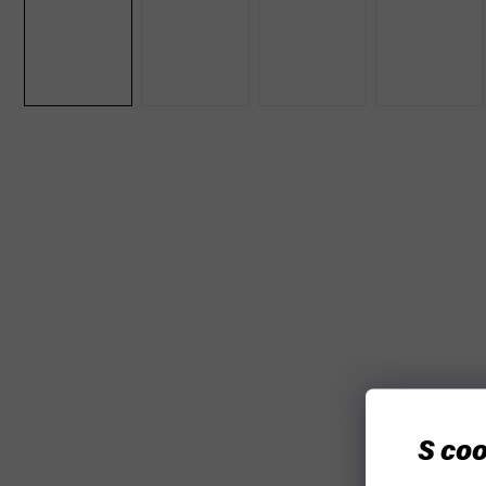
Bestseller
S coo