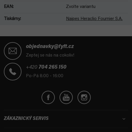
EAN
:
Zvolte variantu
Tiskárny
:
Naipes Heraclio Fournier S.A.
Z
á
objednavky@fyft.cz
p
Zeptej se nás na cokoliv!
a
t
+420
704 265 150
í
Po-Pá 8:00 - 16:00
ZÁKAZNICKÝ SERVIS