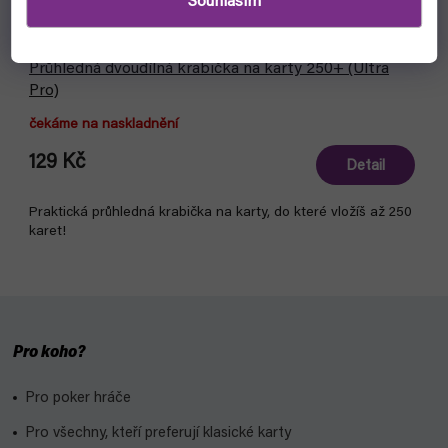
Souhlasím
Průhledná dvoudílná krabička na karty 250+ (Ultra
Pro)
čekáme na naskladnění
129 Kč
Detail
Praktická průhledná krabička na karty, do které vložíš až 250
karet!
Pro koho?
Pro poker hráče
Pro všechny, kteří preferují klasické karty