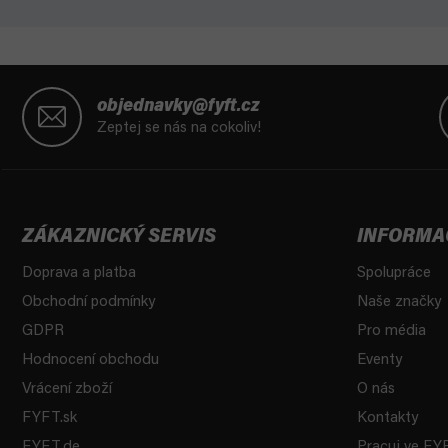
Z
á
objednavky@fyft.cz
p
Zeptej se nás na cokoliv!
a
t
í
ZÁKAZNICKÝ SERVIS
INFORMA
Doprava a platba
Spolupráce
Obchodní podmínky
Naše značky
GDPR
Pro média
Hodnocení obchodu
Eventy
Vrácení zboží
O nás
FYFT.sk
Kontakty
FYFT.de
Pracuj ve FY