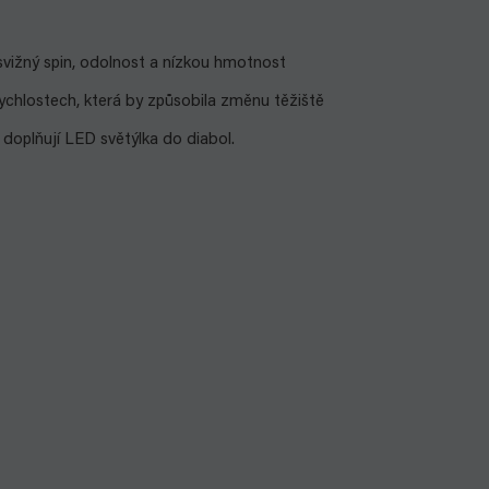
 svižný spin, odolnost a nízkou hmotnost
ychlostech, která by způsobila změnu těžiště
i doplňují LED světýlka do diabol.