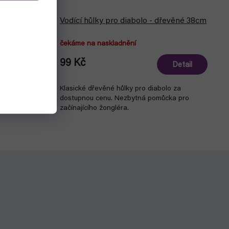
Vodící hůlky pro diabolo - dřevěné 38cm
čekáme na naskladnění
99 Kč
Detail
Detail
hké,
Klasické dřevěné hůlky pro diabolo za
v létě a
dostupnou cenu. Nezbytná pomůcka pro
začínajícího žongléra.