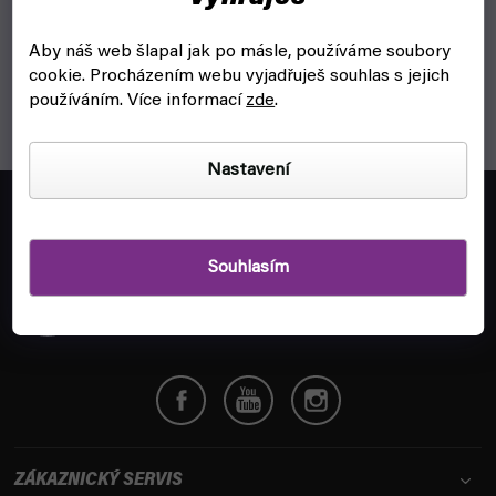
O
v
Aby náš web šlapal jak po másle, používáme soubory
l
cookie.
Procházením webu vyjadřuješ souhlas s jejich
á
používáním. Více informací
zde
.
d
a
c
Nastavení
í
Z
p
á
objednavky@fyft.cz
r
p
Zeptej se nás na cokoliv!
v
a
Souhlasím
k
t
+420
704 265 150
y
í
Po-Pá 8:00 - 16:00
v
ý
p
i
s
u
ZÁKAZNICKÝ SERVIS