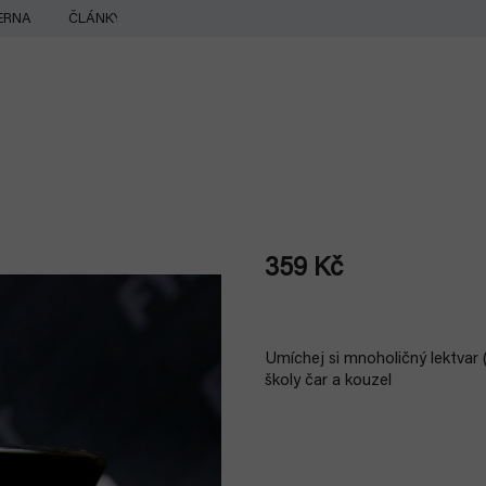
ERNA
ČLÁNKY
359 Kč
Měrná
cena:
Umíchej si mnoholičný lektvar (
školy čar a kouzel