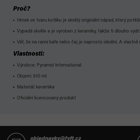
Proč?
Hrnek ve tvaru kotlíku je skvělý originální nápad, který potě
Vypadá skvěle a je vyroben z keramiky, takže ti dlouho vydrž
Věř, že na ranní kafe nebo čaj je naprosto ideální. A vlastně 
Vlastnosti:
Výrobce: Pyramid International
Objem: 510 ml
Materiál: keramika
Oficiální licencovaný produkt
Z
á
objednavky@fyft.cz