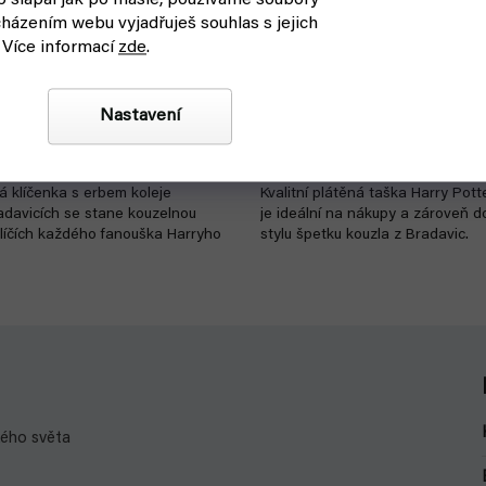
 šlapal jak po másle, používáme soubory
3
házením webu vyjadřuješ souhlas s jejich
6
rry Potter gumová - Erb
Plátěná taška Harry Potter -
 Více informací
zde
.
EPEE)
(EPEE)
%
d k odeslání
skladem, ihned k odeslání
Nastavení
319 Kč
Do košíku
 klíčenka s erbem koleje
Kvalitní plátěná taška Harry Pott
adavicích se stane kouzelnou
je ideální na nákupy a zároveň 
líčích každého fanouška Harryho
stylu špetku kouzla z Bradavic.
kého světa