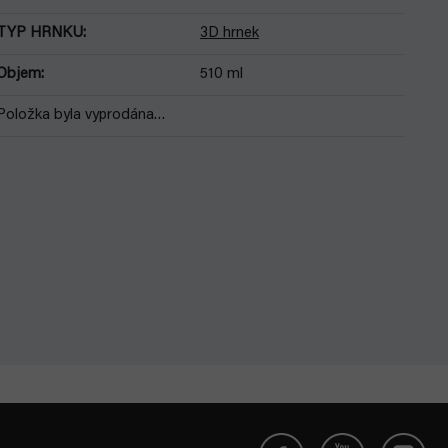
TYP HRNKU
:
3D hrnek
Objem
:
510 ml
Položka byla vyprodána…