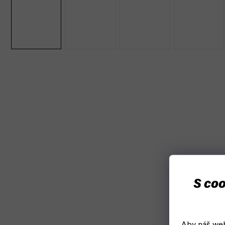
Akce
S coo