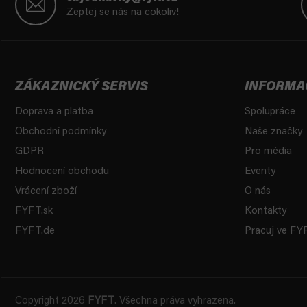
p
Zeptej se nás na cokoliv!
a
t
í
ZÁKAZNICKÝ SERVIS
INFORMA
Doprava a platba
Spolupráce
Obchodní podmínky
Naše značky
GDPR
Pro média
Hodnocení obchodu
Eventy
Vrácení zboží
O nás
FYFT.sk
Kontakty
FYFT.de
Pracuj ve FY
Copyright 2026
FYFT
. Všechna práva vyhrazena.