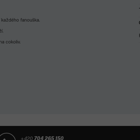
ší každého fanouška.
í.
na cokoliv.
+420
704 265 150