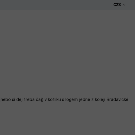
CZK
nebo si dej třeba čaj) v kotlíku s logem jedné z kolejí Bradavické