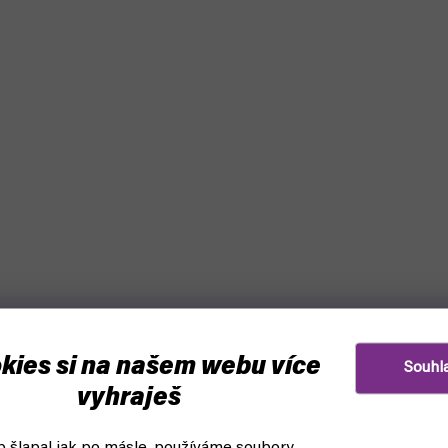
kies si na našem webu více
Souhl
vyhraješ
–