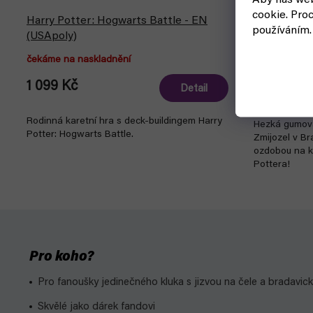
Aby náš web
cookie.
Proc
Harry Potter: Hogwarts Battle - EN
Klíčenka Ha
používáním.
(USApoly)
Zmijozel (
čekáme na naskladnění
skladem, ihne
1 099 Kč
50 Kč
Detail
Rodinná karetní hra s deck-buildingem Harry
Hezká gumová
Potter: Hogwarts Battle.
Zmijozel v Br
ozdobou na k
Pottera!
Pro koho?
Pro fanoušky jedinečného kluka s jizvou na čele a bradavic
Skvělé jako dárek fandovi