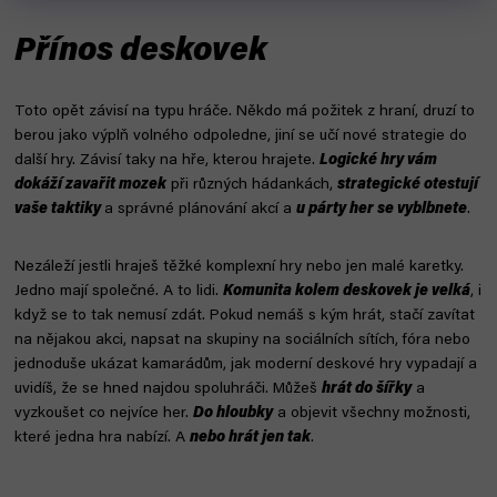
Přínos deskovek
Toto opět závisí na typu hráče. Někdo má požitek z hraní, druzí to
berou jako výplň volného odpoledne, jiní se učí nové strategie do
další hry. Závisí taky na hře, kterou hrajete.
Logické hry vám
dokáží zavařit mozek
při různých hádankách,
strategické otestují
vaše taktiky
a správné plánování akcí a
u párty her se vyblbnete
.
Nezáleží jestli hraješ těžké komplexní hry nebo jen malé karetky.
Jedno mají společné. A to lidi.
Komunita kolem deskovek je velká
, i
když se to tak nemusí zdát. Pokud nemáš s kým hrát, stačí zavítat
na nějakou akci, napsat na skupiny na sociálních sítích, fóra nebo
jednoduše ukázat kamarádům, jak moderní deskové hry vypadají a
uvidíš, že se hned najdou spoluhráči. Můžeš
hrát do šířky
a
vyzkoušet co nejvíce her.
Do hloubky
a objevit všechny možnosti,
které jedna hra nabízí. A
nebo hrát jen tak
.