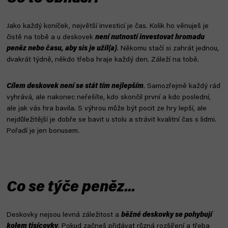
Jako každý koníček, největší investicí je čas. Kolik ho věnuješ je
čistě na tobě a u deskovek
není nutností investovat hromadu
peněz nebo času, aby sis je užil(a)
. Někomu stačí si zahrát jednou,
dvakrát týdně, někdo třeba hraje každý den. Záleží na tobě.
Cílem deskovek není se stát tím nejlepším
. Samozřejmě každý rád
vyhrává, ale nakonec neřešíte, kdo skončil první a kdo poslední,
ale jak vás hra bavila. S výhrou může být pocit ze hry lepší, ale
nejdůležitější je dobře se bavit u stolu a strávit kvalitní čas s lidmi.
Pořadí je jen bonusem.
Co se týče peněz...
Deskovky nejsou levná záležitost a
běžné deskovky se pohybují
kolem tisícovky
. Pokud začneš přidávat různá rozšíření a třeba