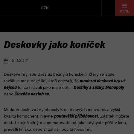
Přejít
na
CZK
obsah
Deskovky jako koníček
9.3.2021
Deskové hry jsou dnes už běžným koníčkem, který se stále
rozšiřuje mezi nové lidi, kteří objevují, že
moderní deskové hry už
nejsou
to, co hrávali jako malé děti -
Dostihy a sázky, Monopoly
nebo
Člověče nezlob se
.
Moderní deskové hry přinesly kromě nových mechanik a vyšší
kvalitu komponent, hlavně
poutavější příběhovost
. Zážitek můžete
dostat stejně silný a zapamatovatelný, jako kdybyste přišli z kina,
přečetli knížku, nebo si zahráli počítačovou hru.