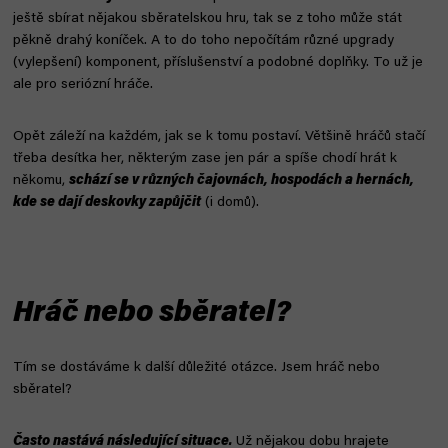
ještě sbírat nějakou sběratelskou hru, tak se z toho může stát
pěkně drahý koníček. A to do toho nepočítám různé upgrady
(vylepšení) komponent, příslušenství a podobné doplňky. To už je
ale pro seriózní hráče.
Opět záleží na každém, jak se k tomu postaví. Většině hráčů stačí
třeba desítka her, některým zase jen pár a spíše chodí hrát k
někomu,
schází se v různých čajovnách, hospodách a hernách,
kde se dají deskovky zapůjčit
(i domů).
Hráč nebo sběratel?
Tím se dostáváme k další důležité otázce. Jsem hráč nebo
sběratel?
Často nastává následující situace.
Už nějakou dobu hrajete