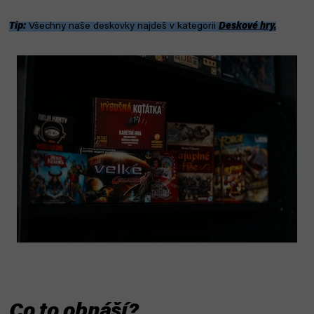
Tip:
Všechny naše deskovky najdeš v kategorii
Deskové hry.
Co to obnáší?