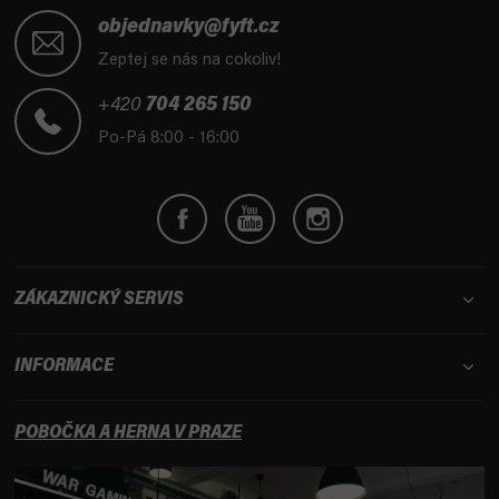
Z
á
objednavky@fyft.cz
p
Zeptej se nás na cokoliv!
a
t
+420
704 265 150
í
Po-Pá 8:00 - 16:00
ZÁKAZNICKÝ SERVIS
INFORMACE
POBOČKA A HERNA V PRAZE