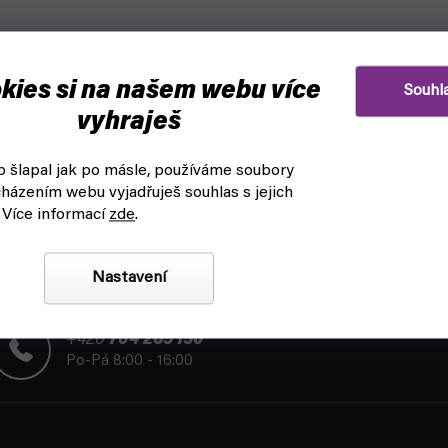
kies si na našem webu více
Souhl
vyhraješ
 šlapal jak po másle, používáme soubory
házením webu vyjadřuješ souhlas s jejich
 Více informací
zde
.
Nastavení
+420
704 265 150
Po-Pá 8:00 - 16:00