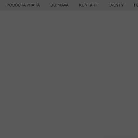
Přejít
POBOČKA PRAHA
DOPRAVA
KONTAKT
EVENTY
H
na
obsah