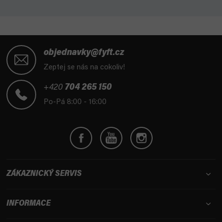
Z
á
objednavky@fyft.cz
p
Zeptej se nás na cokoliv!
a
t
+420
704 265 150
í
Po-Pá 8:00 - 16:00
ZÁKAZNICKÝ SERVIS
INFORMACE