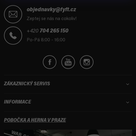
Z
á
objednavky@fyft.cz
p
Zeptej se nás na cokoliv!
a
t
+420
704 265 150
í
Po-Pá 8:00 - 16:00
ZÁKAZNICKÝ SERVIS
INFORMACE
POBOČKA A HERNA V PRAZE