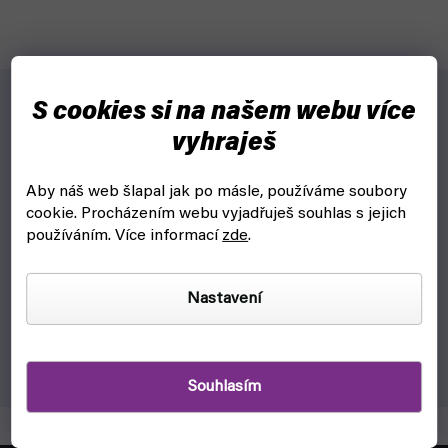
S cookies si na našem webu více
Pro koho?
vyhraješ
Pro kendamáky, kteří nosí kendamu všude s sebou.
Aby náš web šlapal jak po másle, používáme soubory
Proč?
cookie.
Procházením webu vyjadřuješ souhlas s jejich
používáním. Více informací
zde
.
Chrání lak tamy před oděrkami při přenášení.
Vejde se i yo-yo nebo jiné drobnosti.
Nastavení
Vlastnosti:
Látkový obal na kendamu / yo-yo
Souhlasím