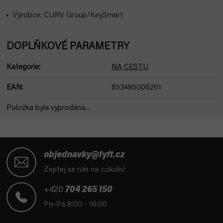
Výrobce: CURV Group/KeySmart
DOPLŇKOVÉ PARAMETRY
Kategorie
:
NA CESTU
EAN
:
853485006261
Položka byla vyprodána…
Z
á
objednavky@fyft.cz
p
Zeptej se nás na cokoliv!
a
t
+420
704 265 150
í
Po-Pá 8:00 - 16:00