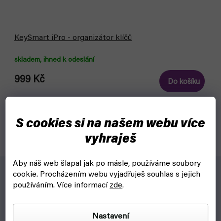
KeySmart iPro - organizátor klíčů
skladem, ihned k odeslání
999 Kč
Do košíku
Udělej si ze svých klíčů nástroj jak švýcarský nožík - praktický
Keysmart iPro s lokalizací od Apple, který pojme až 14 tvých
S cookies si na našem webu více
klíčů.
vyhraješ
Aby náš web šlapal jak po másle, používáme soubory
cookie.
Procházením webu vyjadřuješ souhlas s jejich
Pro koho?
používáním. Více informací
zde
.
KeySmart je podle nás geniální nápad, který doporučujeme
Nastavení
úplně všem co používají klíče. Takže vlastně skoro všem.