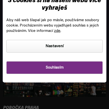
S cookies si na našem webu více
vyhraješ
ZÁKAZNICKÝ SERVIS
Aby náš web šlapal jak po másle, používáme soubory
cookie.
Procházením webu vyjadřuješ souhlas s jejich
INFORMACE
používáním. Více informací
zde
.
POBOČKA A HERNA V PRAZE
Nastavení
Souhlasím
POBOČKA PRAHA