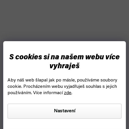
S cookies si na našem webu více
vyhraješ
Komiks, v němž jsi malým hrdinou: Káťa a poděs -
Velký útěk (REXHry)
Aby náš web šlapal jak po másle, používáme soubory
skladem, ihned k odeslání
cookie.
Procházením webu vyjadřuješ souhlas s jejich
359 Kč
používáním. Více informací
zde
.
Do košíku
Káťa a poděs - Velký útěk, komiksový gamebook pro ty
Nastavení
nejmenší dobrodruhy.