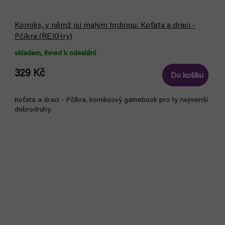
Komiks, v němž jsi malým hrdinou: Koťata a draci -
Pčíkra (REXHry)
skladem, ihned k odeslání
329 Kč
Do košíku
Koťata a draci - Pčíkra, komiksový gamebook pro ty nejmenší
dobrodruhy.