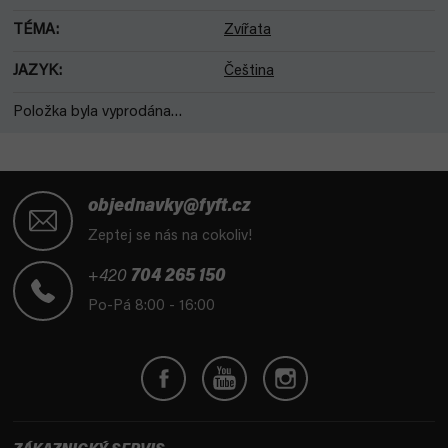
TÉMA
:
Zvířata
JAZYK
:
Čeština
Položka byla vyprodána…
Z
á
objednavky@fyft.cz
p
Zeptej se nás na cokoliv!
a
t
+420
704 265 150
í
Po-Pá 8:00 - 16:00