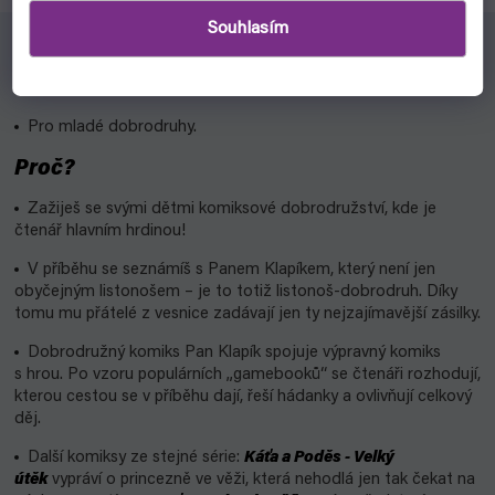
Souhlasím
Pro koho?
Pro mladé dobrodruhy.
Proč?
Zažiješ se svými dětmi komiksové dobrodružství, kde je
čtenář hlavním hrdinou!
V příběhu se seznámíš s Panem Klapíkem, který není jen
obyčejným listonošem – je to totiž listonoš-dobrodruh. Díky
tomu mu přátelé z vesnice zadávají jen ty nejzajímavější zásilky.
Dobrodružný komiks Pan Klapík spojuje výpravný komiks
s hrou. Po vzoru populárních „gamebooků“ se čtenáři rozhodují,
kterou cestou se v příběhu dají, řeší hádanky a ovlivňují celkový
děj.
Další komiksy ze stejné série:
Káťa a Poděs
- Velký
útěk
vypráví o princezně ve věži, která nehodlá jen tak čekat na