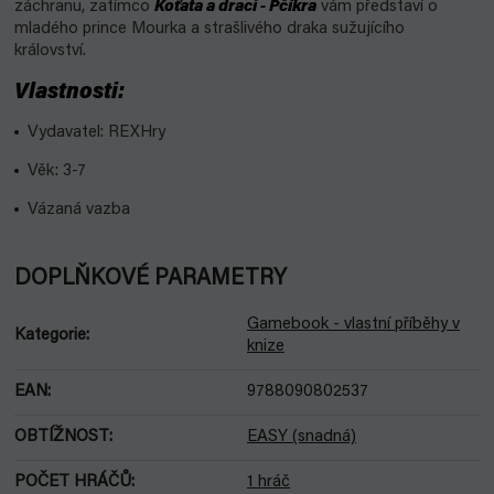
záchranu, zatímco
Koťata a draci
- Pčíkra
vám představí o
mladého prince Mourka a strašlivého draka sužujícího
království.
Vlastnosti:
Vydavatel: REXHry
Věk: 3-7
Vázaná vazba
DOPLŇKOVÉ PARAMETRY
Gamebook - vlastní příběhy v
Kategorie
:
knize
EAN
:
9788090802537
OBTÍŽNOST
:
EASY (snadná)
POČET HRÁČŮ
:
1 hráč