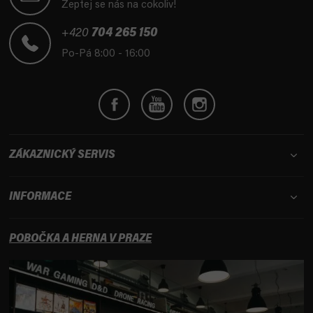
p
Zeptej se nás na cokoliv!
a
t
+420
704 265 150
í
Po-Pá 8:00 - 16:00
ZÁKAZNICKÝ SERVIS
INFORMACE
POBOČKA A HERNA V PRAZE