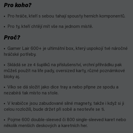
Pro koho?
Pro hráče, kteří s sebou tahají spousty herních komponentů.
Pro ty, kteří chtějí mít vše na jednom místě.
Proč?
Gamer Lair 600+ je ultimátní box, který uspokojí tvé náročné
hráčské potřeby.
Skládá se ze 4 šuplíků na příslušenství, vrchní přihrádku pak
můžeš použít na life pady, oversized karty, různé poznámkové
bloky aj.
Víko se dá složit jako dice tray a nebo připne ze spodu a
nezabírá tak místo na stole.
V krabičce jsou zabudované silné magnety, takže i když si ji
celou rozložíš, bude držet při sobě a neotevře se ti.
Pojme 600 double-sleeved či 800 single-sleeved karet nebo
několik menších deskových a karetních her.