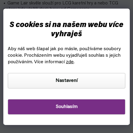
Game Lair skvěle slouží pro LCG karetní hry a nebo TCG
večery, kde uložíš deck boxy od Gamegenic.
Vlastnosti:
S cookies si na našem webu více
Výrobce: Gamegenic
vyhraješ
Rozměr: 26,5 x 23,8 x 11,4 cm
Aby náš web šlapal jak po másle, používáme soubory
cookie.
Procházením webu vyjadřuješ souhlas s jejich
používáním. Více informací
zde
.
DOPLŇKOVÉ PARAMETRY
Nastavení
Kategorie
:
Krabičky, Deck boxy
EAN
:
Zvolte variantu
Souhlasím
Rozměr
:
265 x 238 x 114 mm