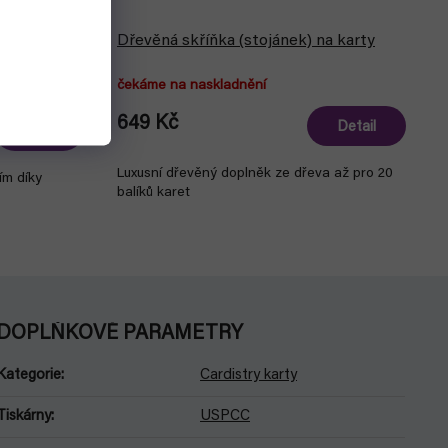
na karty
Dřevěná skříňka (stojánek) na karty
čekáme na naskladnění
649 Kč
Detail
Do košíku
Luxusní dřevěný doplněk ze dřeva až pro 20
ím díky
balíků karet
DOPLŇKOVÉ PARAMETRY
Kategorie
:
Cardistry karty
Tiskárny
:
USPCC