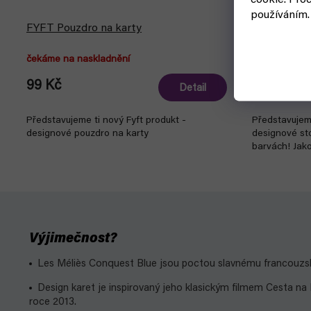
cookie.
Proc
používáním.
FYFT Pouzdro na karty
FYFT stoján
čekáme na naskladnění
skladem, ihne
99 Kč
19 Kč
Detail
Představujeme ti nový Fyft produkt -
Představujem
designové pouzdro na karty
designové st
barvách! Jako
Výjimečnost?
Les Méliès Conquest Blue jsou poctou slavnému francouzské
Design karet je inspirovaný jeho klasickým filmem Cesta na 
roce 2013.