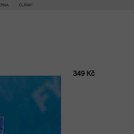
ERNA
ČLÁNKY
349 Kč
Měrná
cena: