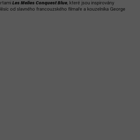
artami
Les Melies Conquest Blue
, které jsou inspirovány
ěsíc od slavného francouzského filmaře a kouzelníka George