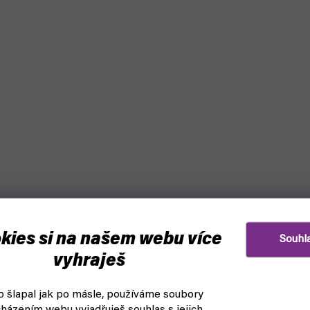
kies si na našem webu více
Souhl
vyhraješ
 šlapal jak po másle, používáme soubory