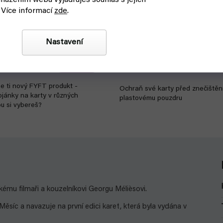
házením webu vyjadřuješ souhlas s jejich
 Více informací
zde
.
ek na karty
Plastové průhledné pouzdro 
Nastavení
d k odeslání
skladem, ihned k odeslání
49 Kč
Detail
e ti nový FYFT produkt -
Ochraň své karty před znečištěn
ojánky na karty v různých
plastovému pouzdru
u si vybereš?
mu filmaři a kouzelníkovi Georgu Mélièsovi.
Měsíc a navazuje na první edici karet, která byla vydána v