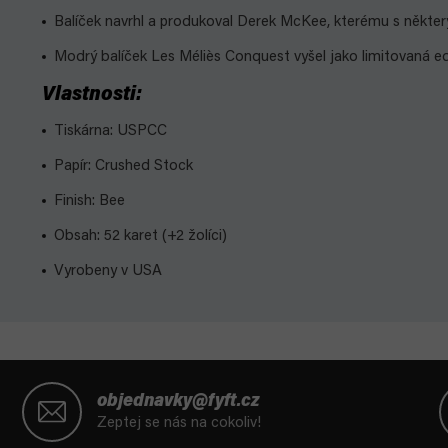
Balíček navrhl a produkoval Derek McKee, kterému s některý
Modrý balíček Les Méliès Conquest vyšel jako limitovaná edi
Vlastnosti:
Tiskárna: USPCC
Papír: Crushed Stock
Finish: Bee
Obsah: 52 karet (+2 žolíci)
Vyrobeny v USA
Z
á
objednavky@fyft.cz
p
Zeptej se nás na cokoliv!
a