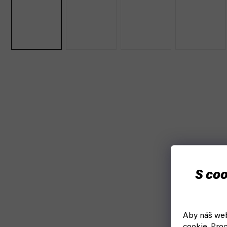
S coo
Aby náš web