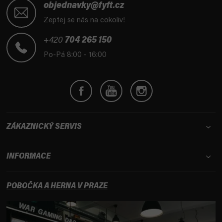
á
objednavky@fyft.cz
p
Zeptej se nás na cokoliv!
a
t
+420
704 265 150
í
Po-Pá 8:00 - 16:00
ZÁKAZNICKÝ SERVIS
INFORMACE
POBOČKA A HERNA V PRAZE