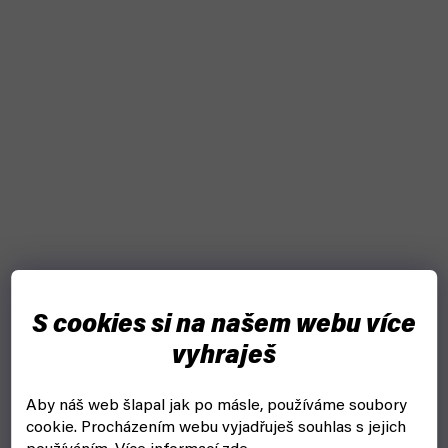
S cookies si na našem webu více
Lone Wolf: Legie mrtvých - Kniha 17. (Mytago)
vyhraješ
čekáme na naskladnění
Aby náš web šlapal jak po másle, používáme soubory
cookie.
Procházením webu vyjadřuješ souhlas s jejich
339 Kč
Detail