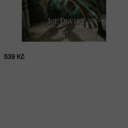
539 Kč
Měrná
cena: