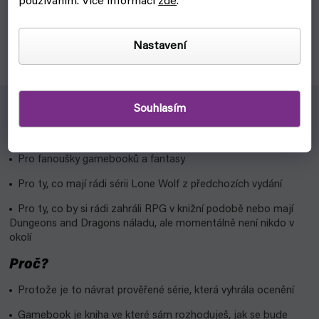
používáním. Více informací
zde
.
Gamebook, kniha v níž jsi hlavním hrdinou ty! Lone Wolf,
velmistr řádu Kai ze Sommrlundu. 17. díl série Lone Wolf.
Nastavení
Souhlasím
Pro koho?
Pro fanoušky gamebooků a fantasy
Pro ty, co mají rádi sérii Lone Wolf z předchozích vydání
Pro ty, co by si rádi zahráli RPG v knižní podobě nebo mají
Dungeons and Dragons náladu, ale momentálně není nikdo v
okolí
Proč?
Protože je to návrat prověřené série, která vyhrála ocenění
Gamebook je kniha ve které sám rozhoduješ, jak se bude