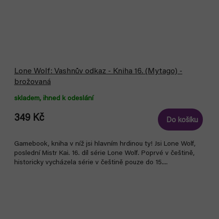
Lone Wolf: Vashnův odkaz - Kniha 16. (Mytago) -
brožovaná
skladem, ihned k odeslání
349 Kč
Do košíku
Gamebook, kniha v níž jsi hlavním hrdinou ty! Jsi Lone Wolf,
poslední Mistr Kai. 16. díl série Lone Wolf. Poprvé v češtině,
historicky vycházela série v češtině pouze do 15....