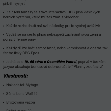
příběh vyvíjet
Ze čtení fantasy se stává interaktivní RPG plná klasických
herních systému, které můžeš znát z videoher
Každé rozhodnutí má své následky, proto vybírej uvážlivě
Vydáš se na cestu plnou nebezpečí zachránit svou zemi a
porazit Temné pány
Každý díl lze hrát samostatně, nebo kombinovat a dostat tak
fantastický RPG Epos
Jedná se o
19. díl série o Osamělém Vlkovi
, poprvé v českém
jazyce obsahuje bonusové dobrodružství "Planiny zoufalství".
Vlastnosti:
Nakladatel: Mytago
Série: Lone Wolf 19
Brožovaná vazba