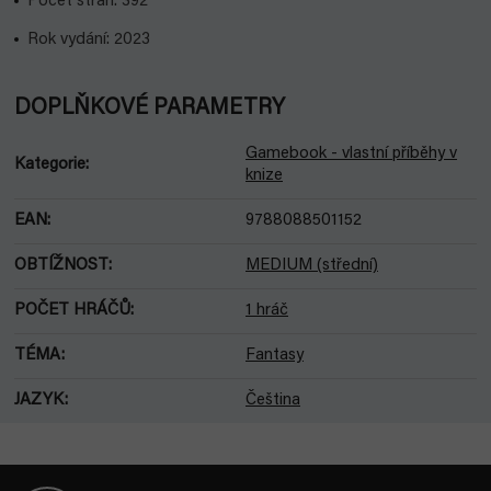
Počet stran: 392
Rok vydání: 2023
DOPLŇKOVÉ PARAMETRY
Gamebook - vlastní příběhy v
Kategorie
:
knize
EAN
:
9788088501152
OBTÍŽNOST
:
MEDIUM (střední)
POČET HRÁČŮ
:
1 hráč
TÉMA
:
Fantasy
JAZYK
:
Čeština
Z