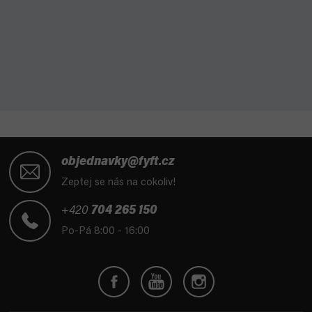
Z
á
objednavky@fyft.cz
p
Zeptej se nás na cokoliv!
a
t
+420
704 265 150
í
Po-Pá 8:00 - 16:00