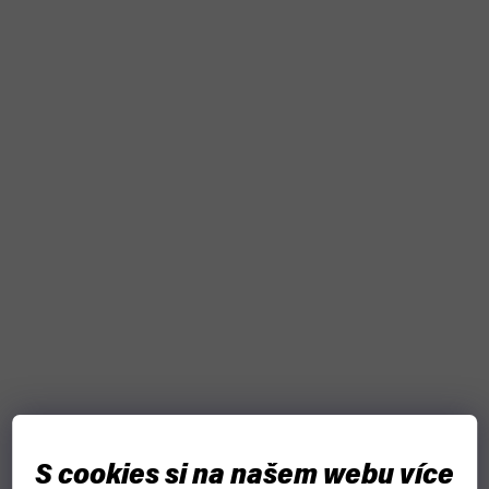
S cookies si na našem webu více
Riftbound League of Legends TCG - Origins Booster