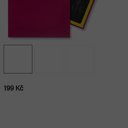
199 Kč
Měrná
cena: