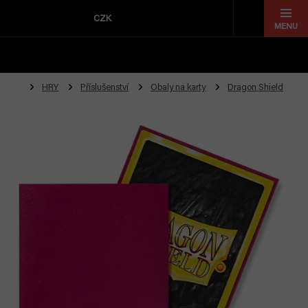
Přejít
na
CZK
obsah
HRY
Příslušenství
Obaly na karty
Dragon Shield