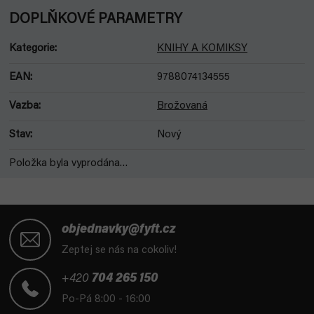
DOPLŇKOVÉ PARAMETRY
Kategorie
:
KNIHY A KOMIKSY
EAN
:
9788074134555
Vazba
:
Brožovaná
Stav
:
Nový
Položka byla vyprodána…
Z
á
objednavky@fyft.cz
p
Zeptej se nás na cokoliv!
a
t
+420
704 265 150
í
Po-Pá 8:00 - 16:00