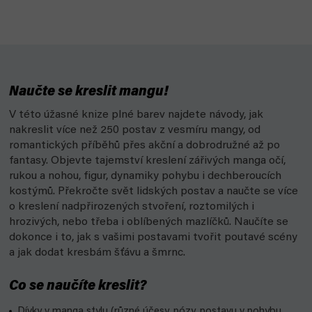
Naučte se kreslit mangu!
V této úžasné knize plné barev najdete návody, jak
nakreslit více než 250 postav z vesmíru mangy, od
romantických příběhů přes akční a dobrodružné až po
fantasy. Objevte tajemství kreslení zářivých manga očí,
rukou a nohou, figur, dynamiky pohybu i dechberoucích
kostýmů. Překročte svět lidských postav a naučte se více
o kreslení nadpřirozených stvoření, roztomilých i
hrozivých, nebo třeba i oblíbených mazlíčků. Naučíte se
dokonce i to, jak s vašimi postavami tvořit poutavé scény
a jak dodat kresbám šťávu a šmrnc.
Co se naučíte kreslit?
Dívky v manga stylu (různé účesy, pózy, postavu v pohybu,